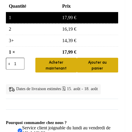
Quantité
Prix
1
17,99
€
2
16,19
€
3+
14,39
€
1
×
17,99
€
quantité
Acheter
Ajouter au
de
maintenant
panier
chouchou
cheveux
—
Chouchous
Dates de livraison estimées 🗓️ 15. août - 18. août
élastiques
en
fausse
fourrure
Pourquoi commander chez nous ?
Service client joignable du lundi au vendredi de