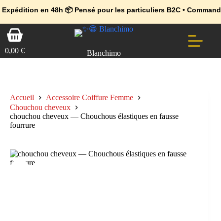
💼 Offres réservées aux professionnels 🚀 Rejoignez l’Espace Pr
🔥 Déjà adopté par les pros 👉 Passez en Espace Pro B2B 📦 Tari
n en 48h 📦 Pensé pour les particuliers B2C • Commande facile et 
Passer
Panier
au
d’achat
contenu
0,00
€
Blanchimo
Accueil
Accessoire Coiffure Femme
Chouchou cheveux
chouchou cheveux — Chouchous élastiques en fausse
fourrure