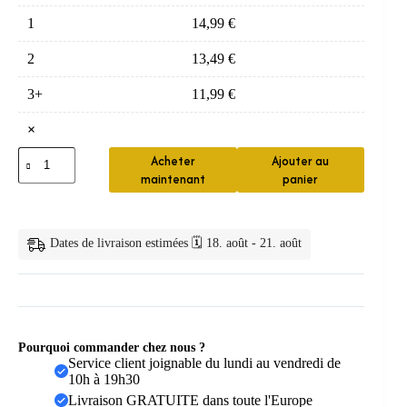
1
14,99
€
2
13,49
€
3+
11,99
€
×
quantité
Acheter
Ajouter au
de
maintenant
panier
Bandeaux
de
cheveux
en
Dates de livraison estimées 🗓️ 18. août - 21. août
velours
Disney
pour
filles
-
Pourquoi commander chez nous ?
Service client joignable du lundi au vendredi de
10h à 19h30
Livraison GRATUITE dans toute l'Europe