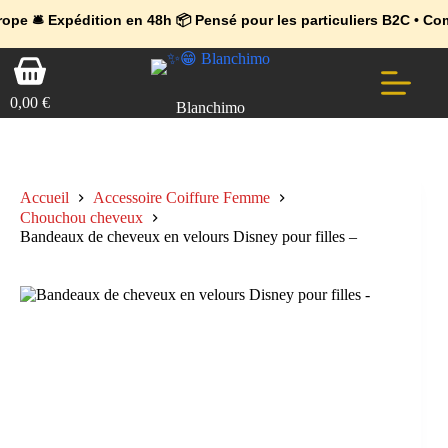
💼 Offres réservées aux professionnels 🚀 Rejoignez l’Espace Pr
🔥 Déjà adopté par les pros 👉 Passez en Espace Pro B2B 📦 Tari
xpédition en 48h 📦 Pensé pour les particuliers B2C • Commande f
Passer
Panier
au
d’achat
contenu
0,00
€
Blanchimo
Accueil
Accessoire Coiffure Femme
Chouchou cheveux
Bandeaux de cheveux en velours Disney pour filles –