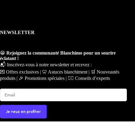
NEWSLETTER
😁
Rejoignez la communauté Blanchimo pour un sourire
éclatant !
📬 Inscrivez-vous à notre newsletter et recevez :
💌 Offres exclusives | 🦷 Astuces blanchiment | 🛒 Nouveautés
produits | 🎉 Promotions spéciales | 🧑‍⚕️ Conseils d’experts
Je veux en profiter
Copyright © 2026 - Ce site a été conçu et réalisé par
Prime-
Digital.fr
|
Plan du site