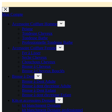
💼 Offres réservées aux professionnels 🚀 Rejoignez l’Espace P
💼 Espace Pro ouvert ! 👉 Rejoignez notre Espace Pro B2B et profite
🚚 Livraison Gratuite en Europe
🔥 Déjà adopté par les pros 👉 Passez en Espace Pro B2B 📦 Tar
🛎️
Expédition en 48h 📦 Pensé pou
Passer
au
Mon Compte
contenu
Accessoire Coiffure Homme
Peigne
Tondeuse Cheveux
Tondeuse Barbe
Professionnelle Tondeuse Barbe
Accessoire Coiffure Femme
Fer à Lisser
Seche Cheveux
Chouchous Cheveux
Brosse à Cheveux
Brosse à Cheveux Bouclés
Brosse à Dent
Brosse à Dent Adulte
Brosse à dent électrique Adulte
Brosse à Dent Enfant
Brosse à dent électrique Enfant
Kits et accessoires Dentaire
kit blanchiment Dentaire
kit blanchiment Dentaire professionnel