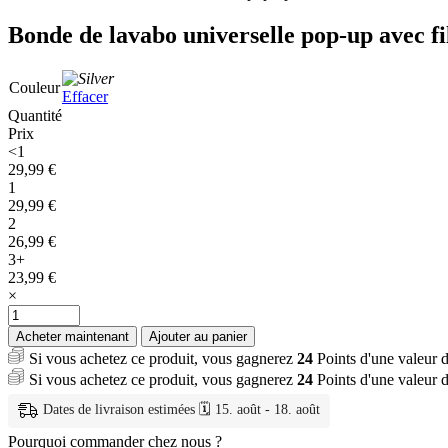
Bonde de lavabo universelle pop-up avec fi
Couleur
Effacer
Quantité
Prix
<1
29,99
€
1
29,99
€
2
26,99
€
3+
23,99
€
×
quantité
de
Acheter maintenant
Ajouter au panier
Bonde
Si vous achetez ce produit, vous gagnerez
24
Points d'une valeur 
de
Si vous achetez ce produit, vous gagnerez
24
Points d'une valeur 
lavabo
universelle
Dates de livraison estimées 🗓️ 15. août - 18. août
pop-
up
Pourquoi commander chez nous ?