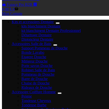
💼 Espace Pro B2B 🏢
Panier
0,00
€
0
d’achat
Mon Compte
Kits et accessoires Dentaire
kits blanchiment Dentaire
kit blanchiment Dentaire Professionnel
Détartrage Dentaire
Disjoncteur Dentaire
Accessoires Salle de Bain
Support Pommeau de Douche
Bonde Lavabo
Etagere Douche
Mitigeur Douche
Porte savon Douche
Robinet Salle de Bain
Pommeau de Douche
Barre de Douche
Chaise de Douche
Rideaux de Douche
Accessoire Coiffure Homme
Peigne
Tondeuse Cheveux
Tondeuse Barbe