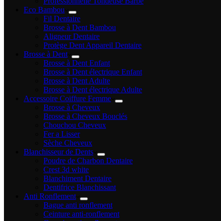
Professionnelle Tondeuse Barbe
Eco Bambou
Fil Dentaire
Brosse à Dent Bambou
Aligneur Dentaire
Protège Dent Appareil Dentaire
Brosse à Dent
Brosse à Dent Enfant
Brosse à Dent électrique Enfant
Brosse à Dent Adulte
Brosse à Dent électrique Adulte
Accessoire Coiffure Femme
Brosse à Cheveux
Brosse à Cheveux Bouclés
Chouchou Cheveux
Fer a Lisser
Sèche Cheveux
Blanchisseur de Dents
Poudre de Charbon Dentaire
Crest 3d white
Blanchiment Dentaire
Dentifrice Blanchissant
Anti Ronflement
Bague anti ronflement
Ceinture anti-ronflement