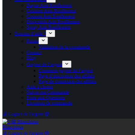
Bague Anti Ronflement
Ceinture Anti-Ronflement
Coussin Anti Ronflement
Dispositifs Anti Ronflement
Spray Anti Ronflement
Besoins d’aide ?
Panier
Validation de la commande
Contact
Blog
Gagner de l’argent
Comment gagner de l’argent
Page d’inscription des affiliés
Page de connexion des affiliés
Aide à choisir
Suivre ma Commande
Foire aux Questions
Livraison de commande
💰 Gagner de l'argent 🤑
Blanchimo
💰 Gagner de l'argent 🤑