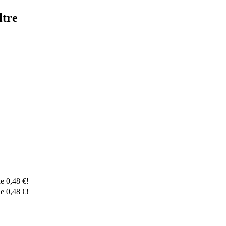
ltre
de
0,48
€
!
de
0,48
€
!