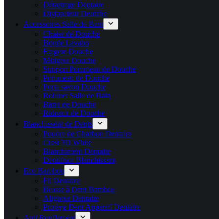
Détartrage Dentaire
Disjoncteur Dentaire
Accessoires Salle de Bain
Chaise de Douche
Bonde Lavabo
Etagere Douche
Mitigeur Douche
Support Pommeau de Douche
Pommeau de Douche
Porte savon Douche
Robinet Salle de Bain
Barre de Douche
Rideaux de Douche
Blanchisseur de Dents
Poudre de Charbon Dentaire
Crest 3D White
Blanchiment Dentaire
Dentifrice Blanchissant
Eco Bambou
Fil Dentaire
Brosse à Dent Bambou
Aligneur Dentaire
Protège Dent Appareil Dentaire
Anti Ronflement