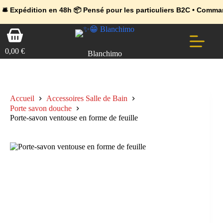
💼 Offres réservées aux professionnels 🚀 Rejoignez l’Espace Pr
🔥 Déjà adopté par les pros 👉 Passez en Espace Pro B2B 📦 Tari
tion en 48h 📦 Pensé pour les particuliers B2C • Commande facile 
Passer
Panier
au
d’achat
contenu
0,00
€
Blanchimo
Accueil
Accessoires Salle de Bain
Porte savon douche
Porte-savon ventouse en forme de feuille