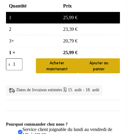
Quantité
Prix
1
25,99
€
2
23,39
€
3+
20,79
€
1
×
25,99
€
quantité
Acheter
Ajouter au
de
maintenant
panier
Porte-
savon
ventouse
en
Dates de livraison estimées 🗓️ 15. août - 18. août
forme
de
feuille
Pourquoi commander chez nous ?
Service client joignable du lundi au vendredi de