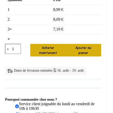
1
8,99
€
2
8,09
€
3+
7,19
€
×
quantité
Acheter
Ajouter au
de
maintenant
panier
Bonde
lavabo
caoutchouc
avec
Dates de livraison estimées 🗓️ 16. août - 19. août
chaîne
Pourquoi commander chez nous ?
Service client joignable du lundi au vendredi de
10h à 19h30