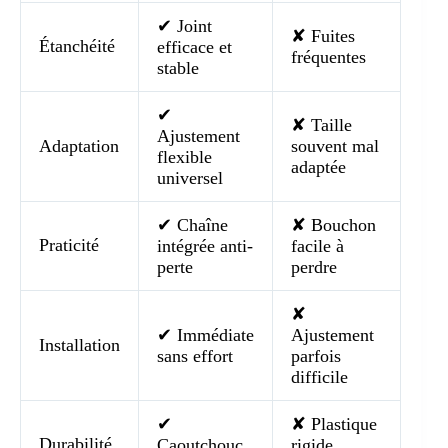
✔ Joint
✘ Fuites
Étanchéité
efficace et
fréquentes
stable
✔
✘ Taille
Ajustement
Adaptation
souvent mal
flexible
adaptée
universel
✔ Chaîne
✘ Bouchon
Praticité
intégrée anti-
facile à
perte
perdre
✘
✔ Immédiate
Ajustement
Installation
sans effort
parfois
difficile
✔
✘ Plastique
Durabilité
Caoutchouc
rigide