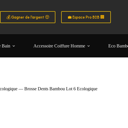
o B2B
 de tarifs exclusifs 🔥 📦 Commandes en volume 🎁 Avantages dédiés a
fs pros & avantages exclusifs 👉 Créez votre compte B2B
 les particuliers B2C • Commande facile et sécurisé 🧑‍🚀
💰 Gagner de l'argent 🤑
💼 Espace Pro B2B 🏢
e Bain
Accessoire Coiffure Homme
Eco Bamb
cologique — Brosse Dents Bambou Lot 6 Ecologique