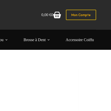
ux pros 🚀
Mon Compte
0,00
€
0
Panier
d’achat
ou
Brosse à Dent
Accessoire Coiffure Femme