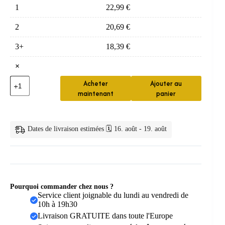
1
22,99
€
2
20,69
€
3+
18,39
€
×
quantité
Acheter
Ajouter au
de
maintenant
panier
Brosse
Enfant
Silicone
Alimentaire
Dates de livraison estimées 🗓️ 16. août - 19. août
Forme
U
Pourquoi commander chez nous ?
Service client joignable du lundi au vendredi de
10h à 19h30
Livraison GRATUITE dans toute l'Europe