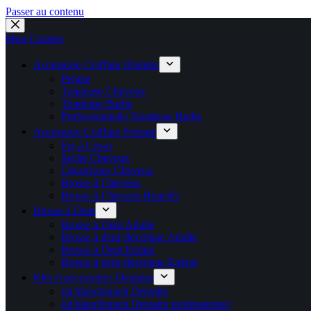
Passer au contenu
🚚 Livraison Gratuite en Europe
🛎️
Expédition en 48h 📦 Pensé pou
💼 Offres réservées aux professionnels 🚀 Rejoignez l’Espace P
💼 Espace Pro ouvert ! 👉 Rejoignez notre Espace Pro B2B et profite
🔥 Déjà adopté par les pros 👉 Passez en Espace Pro B2B 📦 Tar
Mon Compte
Accessoire Coiffure Homme
Peigne
Tondeuse Cheveux
Tondeuse Barbe
Professionnelle Tondeuse Barbe
Accessoire Coiffure Femme
Fer à Lisser
Seche Cheveux
Chouchous Cheveux
Brosse à Cheveux
Brosse à Cheveux Bouclés
Brosse à Dent
Brosse à Dent Adulte
Brosse à dent électrique Adulte
Brosse à Dent Enfant
Brosse à dent électrique Enfant
Kits et accessoires Dentaire
kit blanchiment Dentaire
kit blanchiment Dentaire professionnel