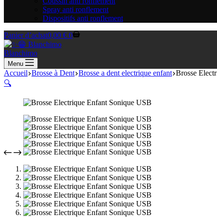
Coussin anti ronflement
Spray anti ronflement
Dispositifs anti ronflement
Panier d’achat
0,00
€
0
Blanchimo
Menu
Accueil
Brosse à Dent
Brosse a dent electrique enfant
Brosse Elect
🔍