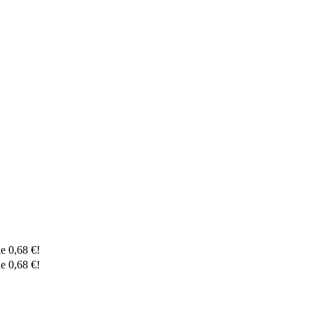
de
0,68
€
!
de
0,68
€
!