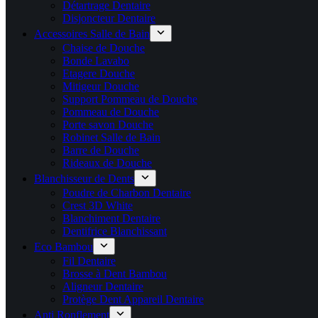
Détartrage Dentaire
Disjoncteur Dentaire
Accessoires Salle de Bain
Chaise de Douche
Bonde Lavabo
Etagere Douche
Mitigeur Douche
Support Pommeau de Douche
Pommeau de Douche
Porte savon Douche
Robinet Salle de Bain
Barre de Douche
Rideaux de Douche
Blanchisseur de Dents
Poudre de Charbon Dentaire
Crest 3D White
Blanchiment Dentaire
Dentifrice Blanchissant
Eco Bambou
Fil Dentaire
Brosse à Dent Bambou
Aligneur Dentaire
Protège Dent Appareil Dentaire
Anti Ronflement