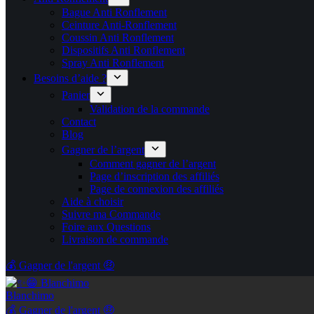
Bague Anti Ronflement
Ceinture Anti-Ronflement
Coussin Anti Ronflement
Dispositifs Anti Ronflement
Spray Anti Ronflement
Besoins d’aide ?
Panier
Validation de la commande
Contact
Blog
Gagner de l’argent
Comment gagner de l’argent
Page d’inscription des affiliés
Page de connexion des affiliés
Aide à choisir
Suivre ma Commande
Foire aux Questions
Livraison de commande
💰 Gagner de l'argent 🤑
Blanchimo
💰 Gagner de l'argent 🤑