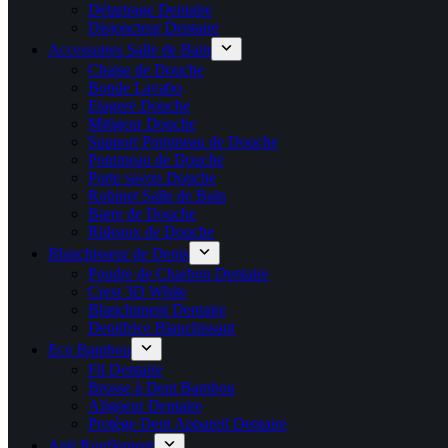
Détartrage Dentaire
Disjoncteur Dentaire
Accessoires Salle de Bain
Chaise de Douche
Bonde Lavabo
Etagere Douche
Mitigeur Douche
Support Pommeau de Douche
Pommeau de Douche
Porte savon Douche
Robinet Salle de Bain
Barre de Douche
Rideaux de Douche
Blanchisseur de Dents
Poudre de Charbon Dentaire
Crest 3D White
Blanchiment Dentaire
Dentifrice Blanchissant
Eco Bambou
Fil Dentaire
Brosse à Dent Bambou
Aligneur Dentaire
Protège Dent Appareil Dentaire
Anti Ronflement