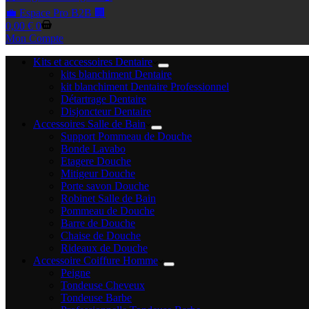
💼 Espace Pro B2B 🏢
Panier
0,00
€
0
d’achat
Mon Compte
Kits et accessoires Dentaire
kits blanchiment Dentaire
kit blanchiment Dentaire Professionnel
Détartrage Dentaire
Disjoncteur Dentaire
Accessoires Salle de Bain
Support Pommeau de Douche
Bonde Lavabo
Etagere Douche
Mitigeur Douche
Porte savon Douche
Robinet Salle de Bain
Pommeau de Douche
Barre de Douche
Chaise de Douche
Rideaux de Douche
Accessoire Coiffure Homme
Peigne
Tondeuse Cheveux
Tondeuse Barbe