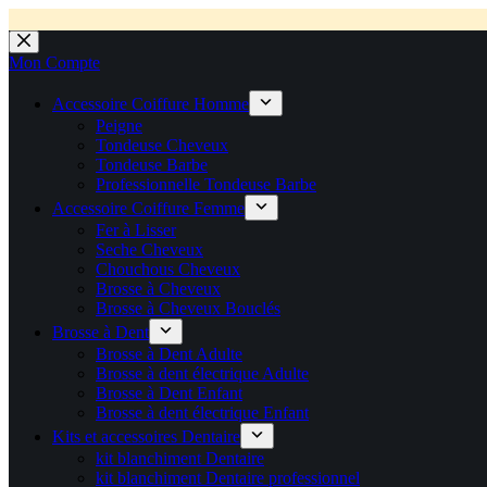
💼 Offres réservées aux professionnels 🚀 Rejoignez l’Espace P
💼 Espace Pro ouvert ! 👉 Rejoignez notre Espace Pro B2B et profite
🚚 Livraison Gratuite en Europe
🔥 Déjà adopté par les pros 👉 Passez en Espace Pro B2B 📦 Tar
🛎️
Expédition en 48h 📦 Pensé pou
Passer
au
Mon Compte
contenu
Accessoire Coiffure Homme
Peigne
Tondeuse Cheveux
Tondeuse Barbe
Professionnelle Tondeuse Barbe
Accessoire Coiffure Femme
Fer à Lisser
Seche Cheveux
Chouchous Cheveux
Brosse à Cheveux
Brosse à Cheveux Bouclés
Brosse à Dent
Brosse à Dent Adulte
Brosse à dent électrique Adulte
Brosse à Dent Enfant
Brosse à dent électrique Enfant
Kits et accessoires Dentaire
kit blanchiment Dentaire
kit blanchiment Dentaire professionnel