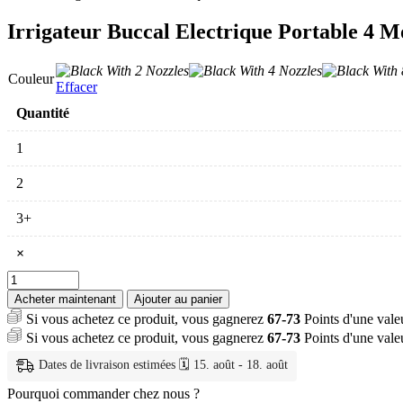
Irrigateur Buccal Electrique Portable 4 M
Couleur
Effacer
Quantité
1
2
3+
×
quantité
de
Acheter maintenant
Ajouter au panier
Irrigateur
Si vous achetez ce produit, vous gagnerez
67-73
Points d'une val
Buccal
Si vous achetez ce produit, vous gagnerez
67-73
Points d'une val
Electrique
Portable
Dates de livraison estimées 🗓️ 15. août - 18. août
4
Modes
Pourquoi commander chez nous ?