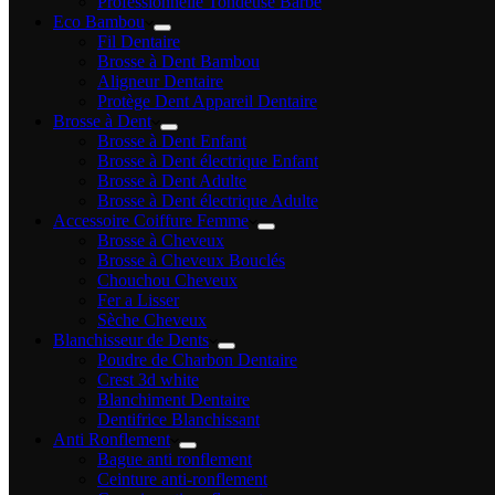
Professionnelle Tondeuse Barbe
Eco Bambou
Fil Dentaire
Brosse à Dent Bambou
Aligneur Dentaire
Protège Dent Appareil Dentaire
Brosse à Dent
Brosse à Dent Enfant
Brosse à Dent électrique Enfant
Brosse à Dent Adulte
Brosse à Dent électrique Adulte
Accessoire Coiffure Femme
Brosse à Cheveux
Brosse à Cheveux Bouclés
Chouchou Cheveux
Fer a Lisser
Sèche Cheveux
Blanchisseur de Dents
Poudre de Charbon Dentaire
Crest 3d white
Blanchiment Dentaire
Dentifrice Blanchissant
Anti Ronflement
Bague anti ronflement
Ceinture anti-ronflement