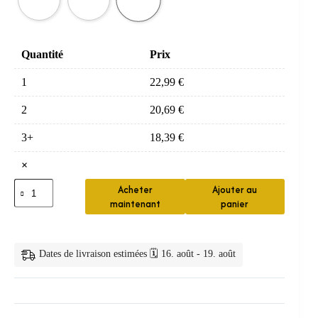
Quantité
Prix
1
22,99
€
2
20,69
€
3+
18,39
€
×
quantité
Acheter
Ajouter au
de
maintenant
panier
Brosse
Electrique
Simple
Etanche
Dates de livraison estimées 🗓️ 16. août - 19. août