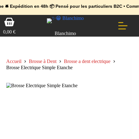
💼 Offres réservées aux professionnels 🚀 Rejoignez l’Espace Pr
🔥 Déjà adopté par les pros 👉 Passez en Espace Pro B2B 📦 Tari
dition en 48h 📦 Pensé pour les particuliers B2C • Commande facil
Passer
Panier
au
d’achat
contenu
0,00
€
Blanchimo
Accueil
Brosse à Dent
Brosse a dent electrique
Brosse Electrique Simple Etanche