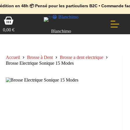
💼 Offres réservées aux professionnels 🚀 Rejoignez l’Espace Pr
🔥 Déjà adopté par les pros 👉 Passez en Espace Pro B2B 📦 Tari
h 📦 Pensé pour les particuliers B2C • Commande facile et sécuris
Passer
Panier
au
d’achat
contenu
0,00
€
Blanchimo
Accueil
Brosse à Dent
Brosse a dent electrique
Brosse Electrique Sonique 15 Modes