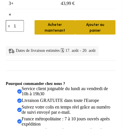
3+
43,99
€
×
quantité
Acheter
Ajouter au
de
maintenant
panier
Brosse
Electrique
Sonique
15
Dates de livraison estimées 🗓️ 17. août - 20. août
Modes
Pourquoi commander chez nous ?
Service client joignable du lundi au vendredi de
10h à 19h30
Livraison GRATUITE dans toute l'Europe
Suivez votre colis en temps réel grâce au numéro
de suivi envoyé par e-mail.
France métropolitaine : 7 à 10 jours ouvrés après
expédition