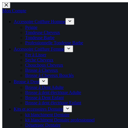
Passer
🚚 Livraison Gratuite en Europe
🛎️
Expédition en 48h 📦 Pensé pou
💼 Offres réservées aux professionnels 🚀 Rejoignez l’Espace P
💼 Espace Pro ouvert ! 👉 Rejoignez notre Espace Pro B2B et profite
🔥 Déjà adopté par les pros 👉 Passez en Espace Pro B2B 📦 Tar
au
Mon Compte
contenu
Accessoire Coiffure Homme
Peigne
Tondeuse Cheveux
Tondeuse Barbe
Professionnelle Tondeuse Barbe
Accessoire Coiffure Femme
Fer à Lisser
Seche Cheveux
Chouchous Cheveux
Brosse à Cheveux
Brosse à Cheveux Bouclés
Brosse à Dent
Brosse à Dent Adulte
Brosse à dent électrique Adulte
Brosse à Dent Enfant
Brosse à dent électrique Enfant
Kits et accessoires Dentaire
kit blanchiment Dentaire
kit blanchiment Dentaire professionnel
Détartrage Dentaire