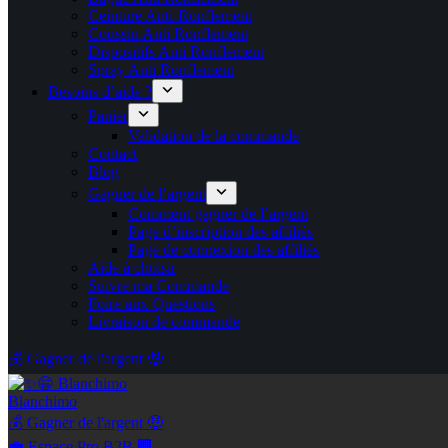
Ceinture Anti-Ronflement
Coussin Anti Ronflement
Dispositifs Anti Ronflement
Spray Anti Ronflement
Besoins d’aide ?
Panier
Validation de la commande
Contact
Blog
Gagner de l’argent
Comment gagner de l’argent
Page d’inscription des affiliés
Page de connexion des affiliés
Aide à choisir
Suivre ma Commande
Foire aux Questions
Livraison de commande
💰 Gagner de l'argent 🤑
Blanchimo
💰 Gagner de l'argent 🤑
💼 Espace Pro B2B 🏢