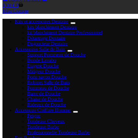
Panier
0,00
€
0
d’achat
Mon Compte
Kits et accessoires Dentaire
kits blanchiment Dentaire
kit blanchiment Dentaire Professionnel
Détartrage Dentaire
Disjoncteur Dentaire
Accessoires Salle de Bain
Support Pommeau de Douche
Bonde Lavabo
Etagere Douche
Mitigeur Douche
Porte savon Douche
Robinet Salle de Bain
Pommeau de Douche
Barre de Douche
Chaise de Douche
Rideaux de Douche
Accessoire Coiffure Homme
Peigne
Tondeuse Cheveux
Tondeuse Barbe
Professionnelle Tondeuse Barbe
Eco Bambou