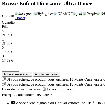
Brosse Enfant Dinosaure Ultra Douce
Couleur
Effacer
Quantité
Prix
<1
21,99
€
1
21,99
€
2
19,79
€
3+
17,59
€
×
quantité
de
Acheter maintenant
Ajouter au panier
Brosse
Si vous achetez ce produit, vous gagnerez
18
Points d'une valeur 
Enfant
Si vous achetez ce produit, vous gagnerez
18
Points d'une valeur 
Dinosaure
Dates de livraison estimées 🗓️ 17. août - 20. août
Ultra
Douce
Pourquoi commander chez nous ?
Service client joignable du lundi au vendredi de 10h à 19h30