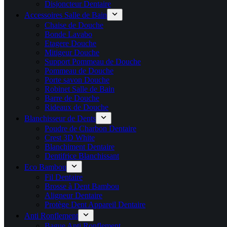
Disjoncteur Dentaire
Accessoires Salle de Bain
Chaise de Douche
Bonde Lavabo
Etagere Douche
Mitigeur Douche
Support Pommeau de Douche
Pommeau de Douche
Porte savon Douche
Robinet Salle de Bain
Barre de Douche
Rideaux de Douche
Blanchisseur de Dents
Poudre de Charbon Dentaire
Crest 3D White
Blanchiment Dentaire
Dentifrice Blanchissant
Eco Bambou
Fil Dentaire
Brosse à Dent Bambou
Aligneur Dentaire
Protège Dent Appareil Dentaire
Anti Ronflement
Bague Anti Ronflement