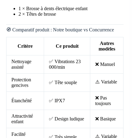
1 × Brosse à dents électrique enfant
2 × Têtes de brosse
🧭 Comparatif produit : Notre boutique vs Concurrence
Autres
Critère
Ce produit
modèles
Nettoyage
✅ Vibrations 23
❌ Manuel
assisté
000/min
Protection
⚠️ Variable
✅ Tête souple
gencives
❌ Pas
Étanchéité
✅ IPX7
toujours
Attractivité
✅ Design ludique
❌ Basique
enfant
Facilité
⚠️ Variable
✅ Très simple