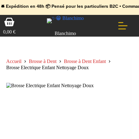
💼 Offres réservées aux professionnels 🚀 Rejoignez l’Espace Pr
🔥 Déjà adopté par les pros 👉 Passez en Espace Pro B2B 📦 Tari
ion en 48h 📦 Pensé pour les particuliers B2C • Commande facile 
Passer
Panier
au
d’achat
contenu
0,00
€
Blanchimo
Accueil
Brosse à Dent
Brosse à Dent Enfant
Brosse Electrique Enfant Nettoyage Doux