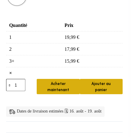
Quantité
Prix
1
19,99
€
2
17,99
€
3+
15,99
€
×
quantité
Acheter
Ajouter au
de
maintenant
panier
Brosse
Electrique
Enfant
Nettoyage
Dates de livraison estimées 🗓️ 16. août - 19. août
Doux