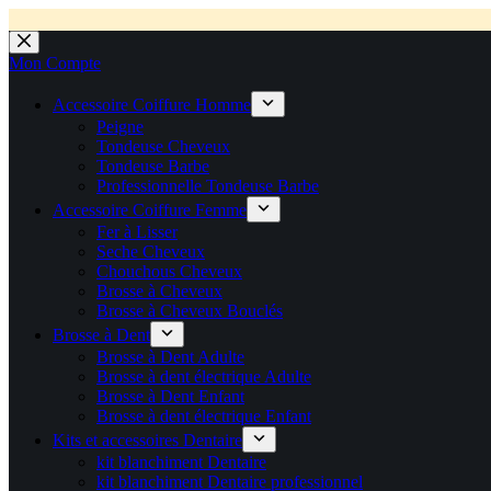
💼 Offres réservées aux professionnels 🚀 Rejoignez l’Espace P
💼 Espace Pro ouvert ! 👉 Rejoignez notre Espace Pro B2B et profite
🚚 Livraison Gratuite en Europe
🔥 Déjà adopté par les pros 👉 Passez en Espace Pro B2B 📦 Tar
🛎️
Expédition en 48h 📦 Pensé pou
Passer
au
Mon Compte
contenu
Accessoire Coiffure Homme
Peigne
Tondeuse Cheveux
Tondeuse Barbe
Professionnelle Tondeuse Barbe
Accessoire Coiffure Femme
Fer à Lisser
Seche Cheveux
Chouchous Cheveux
Brosse à Cheveux
Brosse à Cheveux Bouclés
Brosse à Dent
Brosse à Dent Adulte
Brosse à dent électrique Adulte
Brosse à Dent Enfant
Brosse à dent électrique Enfant
Kits et accessoires Dentaire
kit blanchiment Dentaire
kit blanchiment Dentaire professionnel