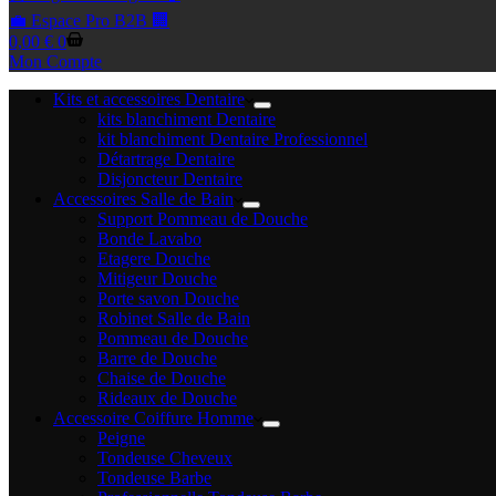
💼 Espace Pro B2B 🏢
Panier
0,00
€
0
d’achat
Mon Compte
Kits et accessoires Dentaire
kits blanchiment Dentaire
kit blanchiment Dentaire Professionnel
Détartrage Dentaire
Disjoncteur Dentaire
Accessoires Salle de Bain
Support Pommeau de Douche
Bonde Lavabo
Etagere Douche
Mitigeur Douche
Porte savon Douche
Robinet Salle de Bain
Pommeau de Douche
Barre de Douche
Chaise de Douche
Rideaux de Douche
Accessoire Coiffure Homme
Peigne
Tondeuse Cheveux
Tondeuse Barbe