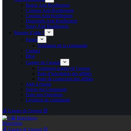
Bague Anti Ronflement
Ceinture Anti-Ronflement
Coussin Anti Ronflement
Dispositifs Anti Ronflement
Spray Anti Ronflement
Besoins d’aide ?
Panier
Validation de la commande
Contact
Blog
Gagner de l’argent
Comment gagner de l’argent
Page d’inscription des affiliés
Page de connexion des affiliés
Aide à choisir
Suivre ma Commande
Foire aux Questions
Livraison de commande
💰 Gagner de l'argent 🤑
Blanchimo
💰 Gagner de l'argent 🤑