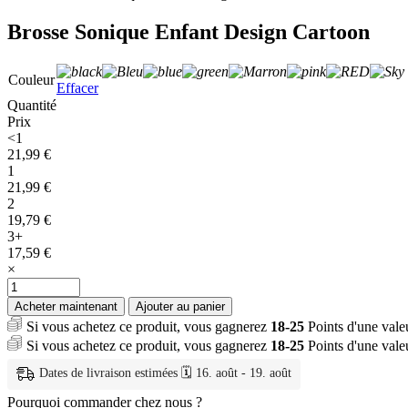
Brosse Sonique Enfant Design Cartoon
Couleur
Effacer
Quantité
Prix
<1
21,99
€
1
21,99
€
2
19,79
€
3+
17,59
€
×
quantité
de
Acheter maintenant
Ajouter au panier
Brosse
Si vous achetez ce produit, vous gagnerez
18-25
Points d'une val
Sonique
Si vous achetez ce produit, vous gagnerez
18-25
Points d'une val
Enfant
Design
Dates de livraison estimées 🗓️ 16. août - 19. août
Cartoon
Pourquoi commander chez nous ?