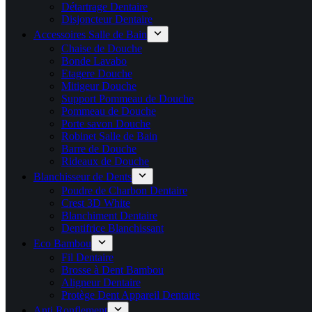
Détartrage Dentaire
Disjoncteur Dentaire
Accessoires Salle de Bain
Chaise de Douche
Bonde Lavabo
Etagere Douche
Mitigeur Douche
Support Pommeau de Douche
Pommeau de Douche
Porte savon Douche
Robinet Salle de Bain
Barre de Douche
Rideaux de Douche
Blanchisseur de Dents
Poudre de Charbon Dentaire
Crest 3D White
Blanchiment Dentaire
Dentifrice Blanchissant
Eco Bambou
Fil Dentaire
Brosse à Dent Bambou
Aligneur Dentaire
Protège Dent Appareil Dentaire
Anti Ronflement