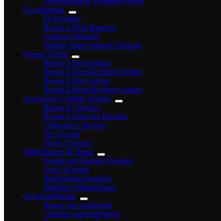
Professionnelle Tondeuse Barbe
Eco Bambou
Fil Dentaire
Brosse à Dent Bambou
Aligneur Dentaire
Protège Dent Appareil Dentaire
Brosse à Dent
Brosse à Dent Enfant
Brosse à Dent électrique Enfant
Brosse à Dent Adulte
Brosse à Dent électrique Adulte
Accessoire Coiffure Femme
Brosse à Cheveux
Brosse à Cheveux Bouclés
Chouchou Cheveux
Fer a Lisser
Sèche Cheveux
Blanchisseur de Dents
Poudre de Charbon Dentaire
Crest 3d white
Blanchiment Dentaire
Dentifrice Blanchissant
Anti Ronflement
Bague anti ronflement
Ceinture anti-ronflement