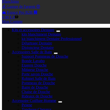
Blanchimo
💰 Gagner de l'argent 🤑
💼 Espace Pro B2B 🏢
Panier
0,00
€
0
d’achat
Mon Compte
Kits et accessoires Dentaire
kits blanchiment Dentaire
kit blanchiment Dentaire Professionnel
Détartrage Dentaire
Disjoncteur Dentaire
Accessoires Salle de Bain
Support Pommeau de Douche
Bonde Lavabo
Etagere Douche
Mitigeur Douche
Porte savon Douche
Robinet Salle de Bain
Pommeau de Douche
Barre de Douche
Chaise de Douche
Rideaux de Douche
Accessoire Coiffure Homme
Peigne
Tondeuse Cheveux