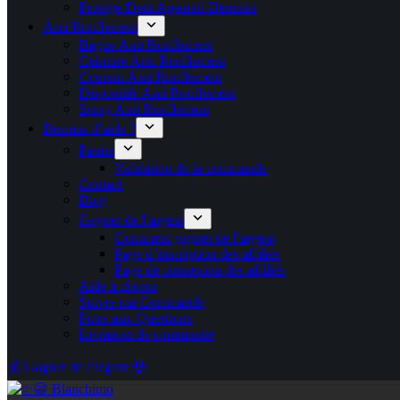
Protège Dent Appareil Dentaire
Anti Ronflement
Bague Anti Ronflement
Ceinture Anti-Ronflement
Coussin Anti Ronflement
Dispositifs Anti Ronflement
Spray Anti Ronflement
Besoins d’aide ?
Panier
Validation de la commande
Contact
Blog
Gagner de l’argent
Comment gagner de l’argent
Page d’inscription des affiliés
Page de connexion des affiliés
Aide à choisir
Suivre ma Commande
Foire aux Questions
Livraison de commande
💰 Gagner de l'argent 🤑