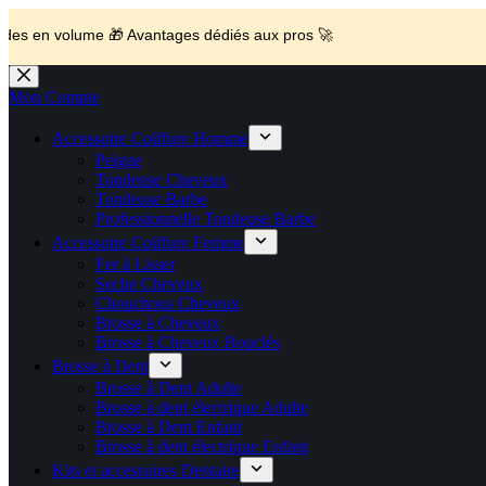
🚚 Livraison Gratuite en Europe
🛎️
Expédition en 48h 📦 Pensé pou
💼 Offres réservées aux professionnels 🚀 Rejoignez l’Espace P
lume 🎁 Avantages dédiés aux pros 🚀
🔥 Déjà adopté par les pros 👉 Passez en Espace Pro B2B 📦 Tar
Passer
au
Mon Compte
contenu
Accessoire Coiffure Homme
Peigne
Tondeuse Cheveux
Tondeuse Barbe
Professionnelle Tondeuse Barbe
Accessoire Coiffure Femme
Fer à Lisser
Seche Cheveux
Chouchous Cheveux
Brosse à Cheveux
Brosse à Cheveux Bouclés
Brosse à Dent
Brosse à Dent Adulte
Brosse à dent électrique Adulte
Brosse à Dent Enfant
Brosse à dent électrique Enfant
Kits et accessoires Dentaire