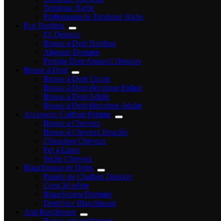
Tondeuse Barbe
Professionnelle Tondeuse Barbe
Eco Bambou
Fil Dentaire
Brosse à Dent Bambou
Aligneur Dentaire
Protège Dent Appareil Dentaire
Brosse à Dent
Brosse à Dent Enfant
Brosse à Dent électrique Enfant
Brosse à Dent Adulte
Brosse à Dent électrique Adulte
Accessoire Coiffure Femme
Brosse à Cheveux
Brosse à Cheveux Bouclés
Chouchou Cheveux
Fer a Lisser
Sèche Cheveux
Blanchisseur de Dents
Poudre de Charbon Dentaire
Crest 3d white
Blanchiment Dentaire
Dentifrice Blanchissant
Anti Ronflement
Bague anti ronflement