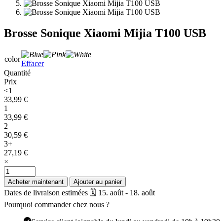
Brosse Sonique Xiaomi Mijia T100 USB
color
Effacer
Quantité
Prix
<1
33,99
€
1
33,99
€
2
30,59
€
3+
27,19
€
×
quantité
de
Acheter maintenant
Ajouter au panier
Brosse
Dates de livraison estimées 🗓️ 15. août - 18. août
Sonique
Pourquoi commander chez nous ?
Xiaomi
Mijia