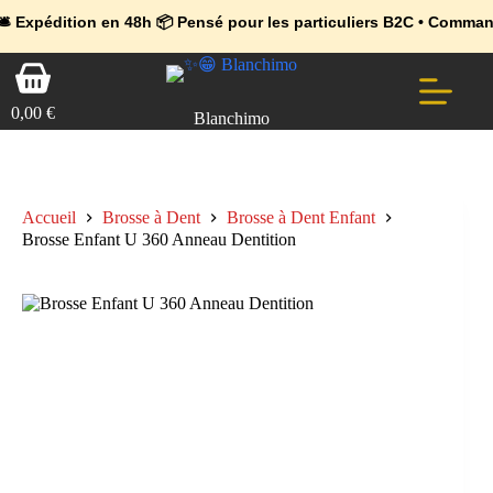
💼 Offres réservées aux professionnels 🚀 Rejoignez l’Espace Pr
🔥 Déjà adopté par les pros 👉 Passez en Espace Pro B2B 📦 Tari
ion en 48h 📦 Pensé pour les particuliers B2C • Commande facile 
Passer
Panier
au
d’achat
contenu
0,00
€
Blanchimo
Accueil
Brosse à Dent
Brosse à Dent Enfant
Brosse Enfant U 360 Anneau Dentition