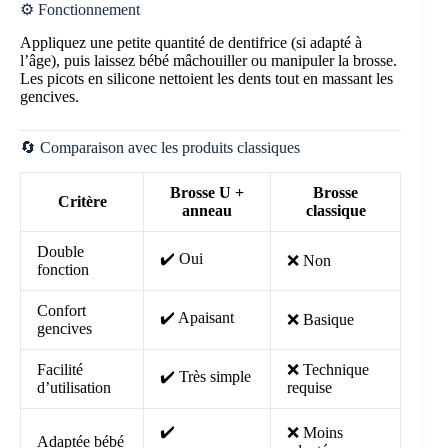
⚙️ Fonctionnement
Appliquez une petite quantité de dentifrice (si adapté à
l’âge), puis laissez bébé mâchouiller ou manipuler la brosse.
Les picots en silicone nettoient les dents tout en massant les
gencives.
🔄 Comparaison avec les produits classiques
Brosse U +
Brosse
Critère
anneau
classique
Double
✔️ Oui
❌ Non
fonction
Confort
✔️ Apaisant
❌ Basique
gencives
Facilité
❌ Technique
✔️ Très simple
d’utilisation
requise
✔️
❌ Moins
Adaptée bébé