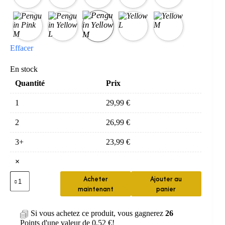
Effacer
En stock
Quantité
Prix
1
29,99
€
2
26,99
€
3+
23,99
€
×
quantité
Acheter
Ajouter au
de
maintenant
panier
Brosse
Enfant
U
Si vous achetez ce produit, vous gagnerez
26
360
Points d'une valeur de
0,52
€
!