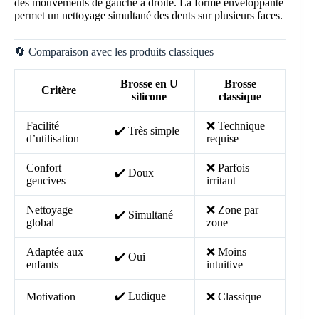
des mouvements de gauche à droite. La forme enveloppante
permet un nettoyage simultané des dents sur plusieurs faces.
🔄 Comparaison avec les produits classiques
Brosse en U
Brosse
Critère
silicone
classique
Facilité
❌ Technique
✔️ Très simple
d’utilisation
requise
Confort
❌ Parfois
✔️ Doux
gencives
irritant
Nettoyage
❌ Zone par
✔️ Simultané
global
zone
Adaptée aux
❌ Moins
✔️ Oui
enfants
intuitive
✔️ Ludique
Motivation
❌ Classique