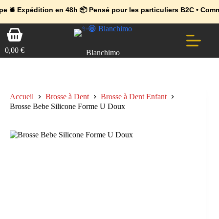
💼 Offres réservées aux professionnels 🚀 Rejoignez l’Espace Pr
🔥 Déjà adopté par les pros 👉 Passez en Espace Pro B2B 📦 Tari
dition en 48h 📦 Pensé pour les particuliers B2C • Commande faci
Passer
Panier
au
d’achat
contenu
0,00
€
Blanchimo
Accueil
Brosse à Dent
Brosse à Dent Enfant
Brosse Bebe Silicone Forme U Doux