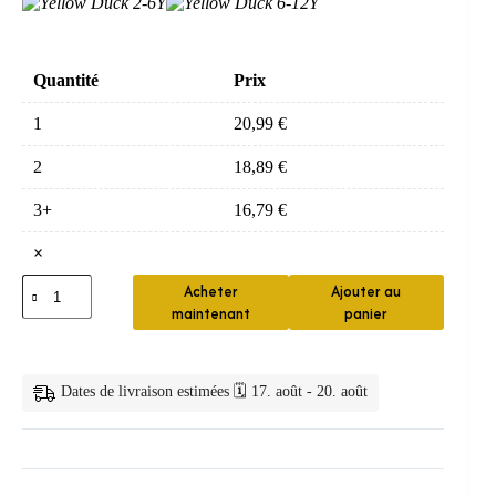
Quantité
Prix
1
20,99
€
2
18,89
€
3+
16,79
€
×
quantité
Acheter
Ajouter au
de
maintenant
panier
Brosse
Bebe
Silicone
Forme
Dates de livraison estimées 🗓️ 17. août - 20. août
U
Doux