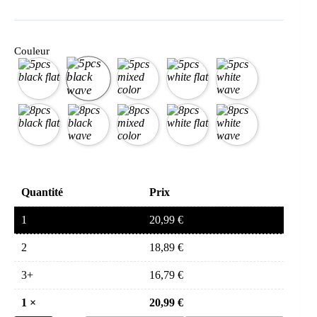
Couleur
Quantité
Prix
1
20,99
€
2
18,89
€
3+
16,79
€
1
×
20,99
€