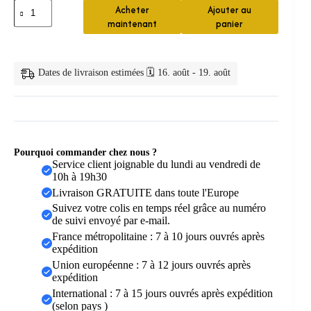
quantité
Acheter
Ajouter au
de
maintenant
panier
bambou
écologique
lot
de
Dates de livraison estimées 🗓️ 16. août - 19. août
—
Lot
de
brosses
à
dents
en
Pourquoi commander chez nous ?
bambou
Service client joignable du lundi au vendredi de
10h à 19h30
Livraison GRATUITE dans toute l'Europe
Suivez votre colis en temps réel grâce au numéro
de suivi envoyé par e-mail.
France métropolitaine : 7 à 10 jours ouvrés après
expédition
Union européenne : 7 à 12 jours ouvrés après
expédition
International : 7 à 15 jours ouvrés après expédition
(selon pays )