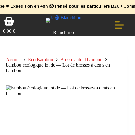
💼 Offres réservées aux professionnels 🚀 Rejoignez l’Espace Pr
🔥 Déjà adopté par les pros 👉 Passez en Espace Pro B2B 📦 Tari
édition en 48h 📦 Pensé pour les particuliers B2C • Commande faci
Passer
Panier
au
d’achat
contenu
0,00
€
Blanchimo
Accueil
Eco Bambou
Brosse à dent bambou
bambou écologique lot de — Lot de brosses à dents en
bambou