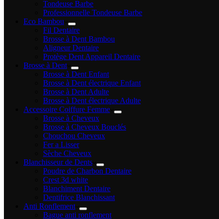
Tondeuse Barbe
Professionnelle Tondeuse Barbe
Eco Bambou
Fil Dentaire
Brosse à Dent Bambou
Aligneur Dentaire
Protège Dent Appareil Dentaire
Brosse à Dent
Brosse à Dent Enfant
Brosse à Dent électrique Enfant
Brosse à Dent Adulte
Brosse à Dent électrique Adulte
Accessoire Coiffure Femme
Brosse à Cheveux
Brosse à Cheveux Bouclés
Chouchou Cheveux
Fer a Lisser
Sèche Cheveux
Blanchisseur de Dents
Poudre de Charbon Dentaire
Crest 3d white
Blanchiment Dentaire
Dentifrice Blanchissant
Anti Ronflement
Bague anti ronflement