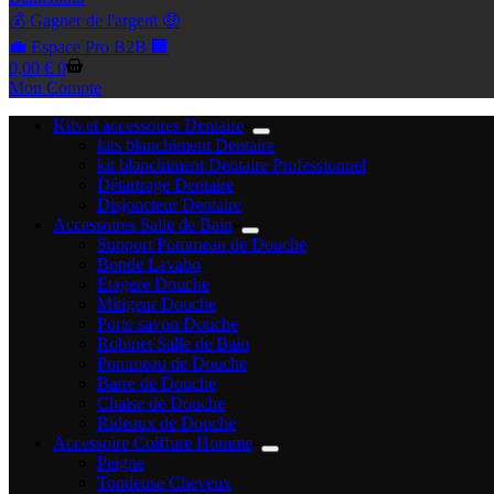
💰 Gagner de l'argent 🤑
💼 Espace Pro B2B 🏢
Panier
0,00
€
0
d’achat
Mon Compte
Kits et accessoires Dentaire
kits blanchiment Dentaire
kit blanchiment Dentaire Professionnel
Détartrage Dentaire
Disjoncteur Dentaire
Accessoires Salle de Bain
Support Pommeau de Douche
Bonde Lavabo
Etagere Douche
Mitigeur Douche
Porte savon Douche
Robinet Salle de Bain
Pommeau de Douche
Barre de Douche
Chaise de Douche
Rideaux de Douche
Accessoire Coiffure Homme
Peigne
Tondeuse Cheveux