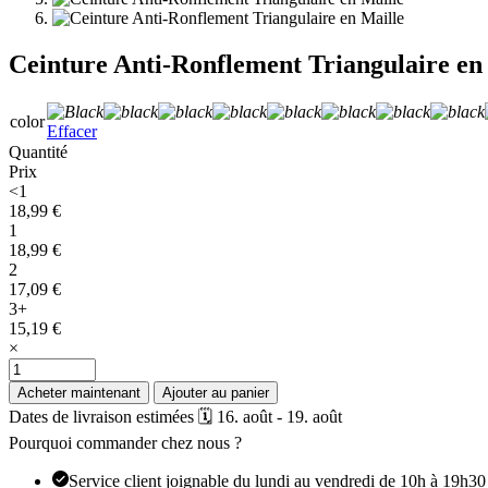
Ceinture Anti-Ronflement Triangulaire en
color
Effacer
Quantité
Prix
<1
18,99
€
1
18,99
€
2
17,09
€
3+
15,19
€
×
quantité
de
Acheter maintenant
Ajouter au panier
Ceinture
Dates de livraison estimées 🗓️ 16. août - 19. août
Anti-
Pourquoi commander chez nous ?
Ronflement
Triangulaire
Service client joignable du lundi au vendredi de 10h à 19h30
en