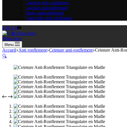
Ceinture anti-ronflement
Coussin anti ronflement
Spray anti ronflement
Dispositifs anti ronflement
Panier
0,00
€
0
d’achat
Blanchimo
Menu
Accueil
Anti ronflement
Ceinture anti-ronflement
Ceinture Anti-Ron
🔍