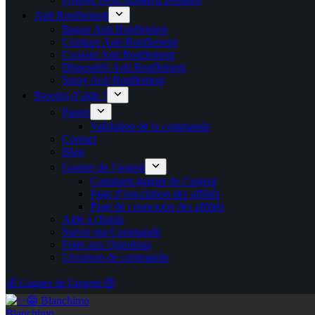
Anti Ronflement
Bague Anti Ronflement
Ceinture Anti-Ronflement
Coussin Anti Ronflement
Dispositifs Anti Ronflement
Spray Anti Ronflement
Besoins d’aide ?
Panier
Validation de la commande
Contact
Blog
Gagner de l’argent
Comment gagner de l’argent
Page d’inscription des affiliés
Page de connexion des affiliés
Aide à choisir
Suivre ma Commande
Foire aux Questions
Livraison de commande
💰 Gagner de l'argent 🤑
Blanchimo