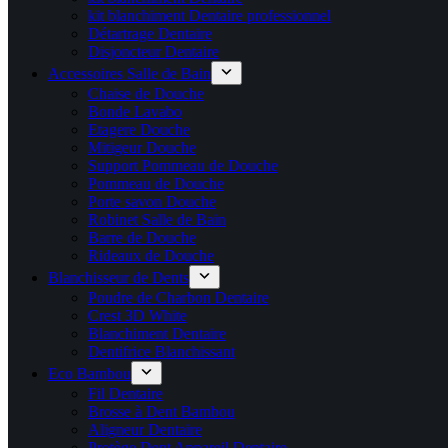
kit blanchiment Dentaire professionnel
Détartrage Dentaire
Disjoncteur Dentaire
Accessoires Salle de Bain
Chaise de Douche
Bonde Lavabo
Etagere Douche
Mitigeur Douche
Support Pommeau de Douche
Pommeau de Douche
Porte savon Douche
Robinet Salle de Bain
Barre de Douche
Rideaux de Douche
Blanchisseur de Dents
Poudre de Charbon Dentaire
Crest 3D White
Blanchiment Dentaire
Dentifrice Blanchissant
Eco Bambou
Fil Dentaire
Brosse à Dent Bambou
Aligneur Dentaire
Protège Dent Appareil Dentaire