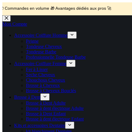
💼 Offres réservées aux professionnels 🚀 Rejoignez l’Espace P
🚚 Livraison Gratuite en Europe
🔥 Déjà adopté par les pros 👉 Passez en Espace Pro B2B 📦 Tar
🛎️
Expédition en 48h 📦 Pensé pou
mandes en volume 🎁 Avantages dédiés aux pros 🚀
Passer
au
Mon Compte
contenu
Accessoire Coiffure Homme
Peigne
Tondeuse Cheveux
Tondeuse Barbe
Professionnelle Tondeuse Barbe
Accessoire Coiffure Femme
Fer à Lisser
Seche Cheveux
Chouchous Cheveux
Brosse à Cheveux
Brosse à Cheveux Bouclés
Brosse à Dent
Brosse à Dent Adulte
Brosse à dent électrique Adulte
Brosse à Dent Enfant
Brosse à dent électrique Enfant
Kits et accessoires Dentaire
kit blanchiment Dentaire