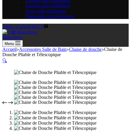
Ceinture anti-ronflement
Coussin anti ronflement
Spray anti ronflement
Dispositifs anti ronflement
Panier d’achat
0,00
€
0
Blanchimo
Menu
Accueil
Accessoires Salle de Bain
Chaise de douche
Chaise de
Douche Pliable et Télescopique
🔍