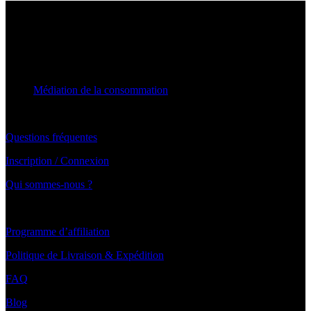
AIDE & CONTACT
Notre Téléphone : +33 7 66 39 21 14
Notre service client traite vos demandes du lundi au vendredi de 10h
à 19h30
Médiation de la consommation
Par email: Contact@blanchimo.fr
Questions fréquentes
Inscription / Connexion
Qui sommes-nous ?
LIENS UTILES ET PAIEMENT
Programme d’affiliation
Politique de Livraison & Expédition
FAQ
Blog