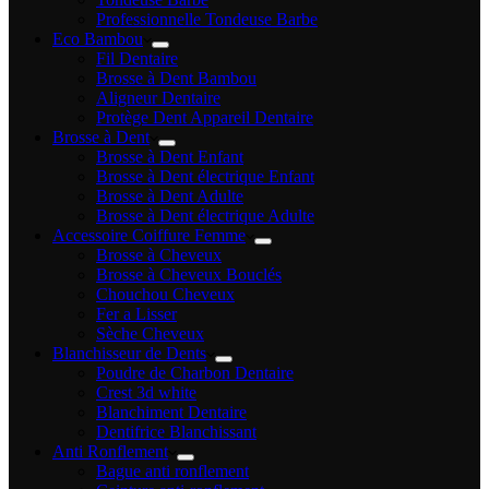
Professionnelle Tondeuse Barbe
Eco Bambou
Fil Dentaire
Brosse à Dent Bambou
Aligneur Dentaire
Protège Dent Appareil Dentaire
Brosse à Dent
Brosse à Dent Enfant
Brosse à Dent électrique Enfant
Brosse à Dent Adulte
Brosse à Dent électrique Adulte
Accessoire Coiffure Femme
Brosse à Cheveux
Brosse à Cheveux Bouclés
Chouchou Cheveux
Fer a Lisser
Sèche Cheveux
Blanchisseur de Dents
Poudre de Charbon Dentaire
Crest 3d white
Blanchiment Dentaire
Dentifrice Blanchissant
Anti Ronflement
Bague anti ronflement