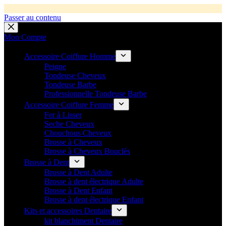
🚚 Livraison Gratuite en Europe
🛎️
Expédition en 48h 📦 Pensé pou
Passer au contenu
💼 Offres réservées aux professionnels 🚀 Rejoignez l’Espace P
💼 Espace Pro ouvert ! 👉 Rejoignez notre Espace Pro B2B et profite
🔥 Déjà adopté par les pros 👉 Passez en Espace Pro B2B 📦 Tar
Mon Compte
Accessoire Coiffure Homme
Peigne
Tondeuse Cheveux
Tondeuse Barbe
Professionnelle Tondeuse Barbe
Accessoire Coiffure Femme
Fer à Lisser
Seche Cheveux
Chouchous Cheveux
Brosse à Cheveux
Brosse à Cheveux Bouclés
Brosse à Dent
Brosse à Dent Adulte
Brosse à dent électrique Adulte
Brosse à Dent Enfant
Brosse à dent électrique Enfant
Kits et accessoires Dentaire
kit blanchiment Dentaire