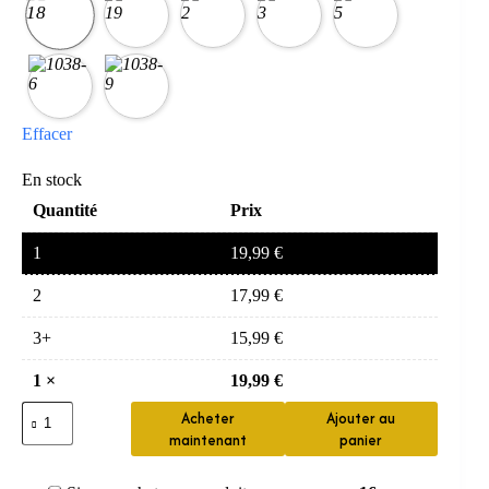
Effacer
En stock
Quantité
Prix
1
19,99
€
2
17,99
€
3+
15,99
€
1
×
19,99
€
quantité
Acheter
Ajouter au
de
maintenant
panier
Chouchou
cheveux
en