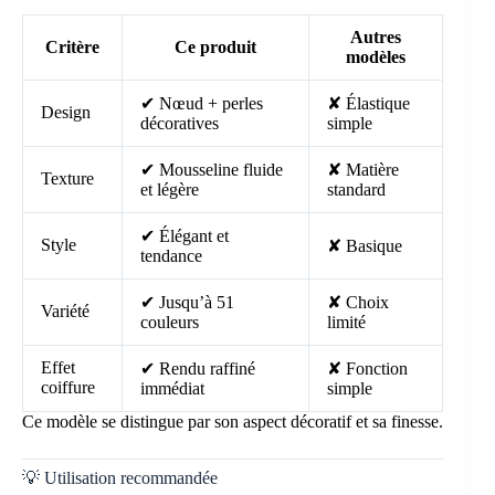
Autres
Critère
Ce produit
modèles
✔ Nœud + perles
✘ Élastique
Design
décoratives
simple
✔ Mousseline fluide
✘ Matière
Texture
et légère
standard
✔ Élégant et
Style
✘ Basique
tendance
✔ Jusqu’à 51
✘ Choix
Variété
couleurs
limité
Effet
✔ Rendu raffiné
✘ Fonction
coiffure
immédiat
simple
Ce modèle se distingue par son aspect décoratif et sa finesse.
💡 Utilisation recommandée