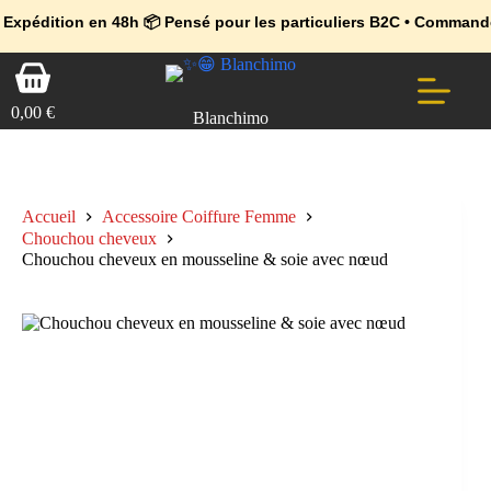
💼 Offres réservées aux professionnels 🚀 Rejoignez l’Espace Pr
🔥 Déjà adopté par les pros 👉 Passez en Espace Pro B2B 📦 Tari
n en 48h 📦 Pensé pour les particuliers B2C • Commande facile et 
Passer
Panier
au
d’achat
contenu
0,00
€
Blanchimo
Accueil
Accessoire Coiffure Femme
Chouchou cheveux
Chouchou cheveux en mousseline & soie avec nœud