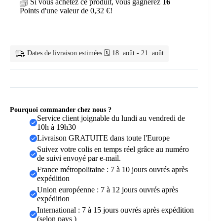
Si vous achetez ce produit, vous gagnerez
16
mousseline
Points d'une valeur de
0,32
€
!
&
soie
avec
nœud
Dates de livraison estimées 🗓️ 18. août - 21. août
Pourquoi commander chez nous ?
Service client joignable du lundi au vendredi de
10h à 19h30
Livraison GRATUITE dans toute l'Europe
Suivez votre colis en temps réel grâce au numéro
de suivi envoyé par e-mail.
France métropolitaine : 7 à 10 jours ouvrés après
expédition
Union européenne : 7 à 12 jours ouvrés après
expédition
International : 7 à 15 jours ouvrés après expédition
(selon pays )