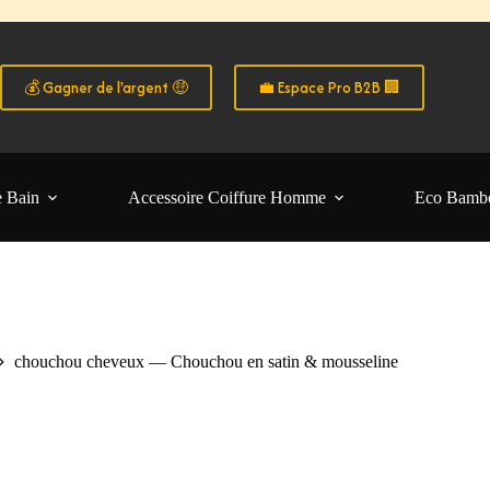
o B2B
 de tarifs exclusifs 🔥 📦 Commandes en volume 🎁 Avantages dédiés a
fs pros & avantages exclusifs 👉 Créez votre compte B2B
 les particuliers B2C • Commande facile et sécurisé 🧑‍🚀
💰 Gagner de l'argent 🤑
💼 Espace Pro B2B 🏢
e Bain
Accessoire Coiffure Homme
Eco Bamb
chouchou cheveux — Chouchou en satin & mousseline