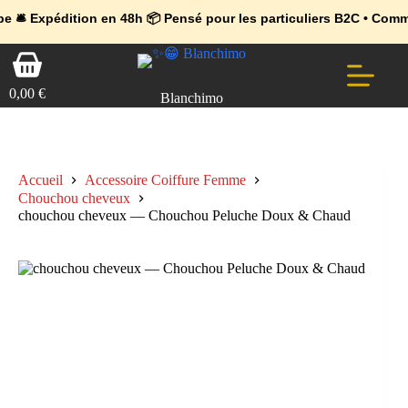
💼 Offres réservées aux professionnels 🚀 Rejoignez l’Espace Pr
🔥 Déjà adopté par les pros 👉 Passez en Espace Pro B2B 📦 Tari
dition en 48h 📦 Pensé pour les particuliers B2C • Commande faci
Passer
Panier
au
d’achat
contenu
0,00
€
Blanchimo
Accueil
Accessoire Coiffure Femme
Chouchou cheveux
chouchou cheveux — Chouchou Peluche Doux & Chaud