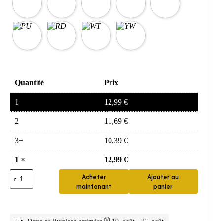
Quantité
Prix
1
12,99
€
2
11,69
€
3+
10,39
€
1
×
12,99
€
quantité
Acheter
Ajouter au
de
maintenant
panier
chouchou
cheveux
—
Chouchou