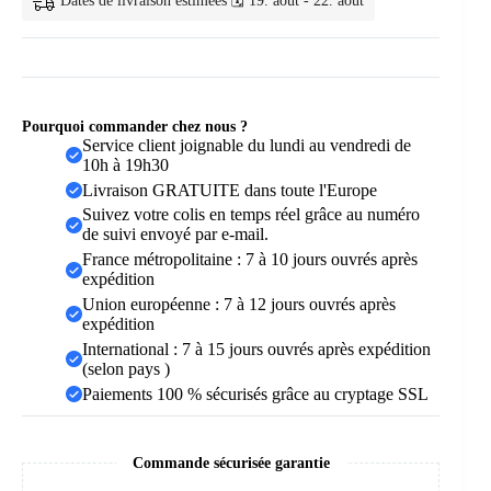
Dates de livraison estimées 🗓️ 19. août - 22. août
Peluche
Doux
&
Chaud
Pourquoi commander chez nous ?
Service client joignable du lundi au vendredi de
10h à 19h30
Livraison GRATUITE dans toute l'Europe
Suivez votre colis en temps réel grâce au numéro
de suivi envoyé par e-mail.
France métropolitaine : 7 à 10 jours ouvrés après
expédition
Union européenne : 7 à 12 jours ouvrés après
expédition
International : 7 à 15 jours ouvrés après expédition
(selon pays )
Paiements 100 % sécurisés grâce au cryptage SSL
Commande sécurisée garantie