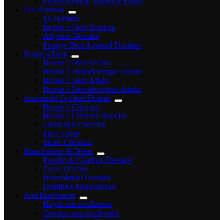
Professionnelle Tondeuse Barbe
Eco Bambou
Fil Dentaire
Brosse à Dent Bambou
Aligneur Dentaire
Protège Dent Appareil Dentaire
Brosse à Dent
Brosse à Dent Enfant
Brosse à Dent électrique Enfant
Brosse à Dent Adulte
Brosse à Dent électrique Adulte
Accessoire Coiffure Femme
Brosse à Cheveux
Brosse à Cheveux Bouclés
Chouchou Cheveux
Fer a Lisser
Sèche Cheveux
Blanchisseur de Dents
Poudre de Charbon Dentaire
Crest 3d white
Blanchiment Dentaire
Dentifrice Blanchissant
Anti Ronflement
Bague anti ronflement
Ceinture anti-ronflement