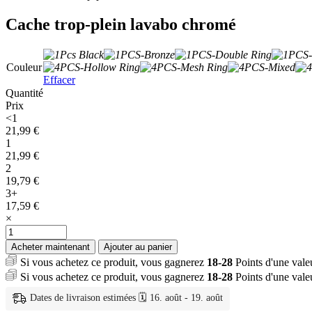
Cache trop-plein lavabo chromé
Couleur
Effacer
Quantité
Prix
<1
21,99
€
1
21,99
€
2
19,79
€
3+
17,59
€
×
quantité
de
Acheter maintenant
Ajouter au panier
Cache
Si vous achetez ce produit, vous gagnerez
18-28
Points d'une val
trop-
Si vous achetez ce produit, vous gagnerez
18-28
Points d'une val
plein
lavabo
Dates de livraison estimées 🗓️ 16. août - 19. août
chromé