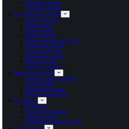
Détartrage Dentaire
Disjoncteur Dentaire
Accessoires Salle de Bain
Chaise de Douche
Bonde Lavabo
Etagere Douche
Mitigeur Douche
Support Pommeau de Douche
Pommeau de Douche
Porte savon Douche
Robinet Salle de Bain
Barre de Douche
Rideaux de Douche
Blanchisseur de Dents
Poudre de Charbon Dentaire
Crest 3D White
Blanchiment Dentaire
Dentifrice Blanchissant
Eco Bambou
Fil Dentaire
Brosse à Dent Bambou
Aligneur Dentaire
Protège Dent Appareil Dentaire
Anti Ronflement