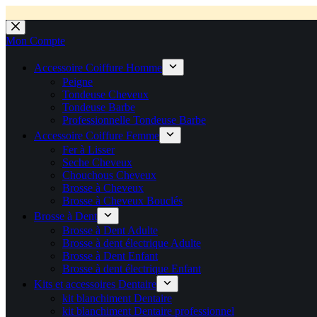
💼 Offres réservées aux professionnels 🚀 Rejoignez l’Espace P
💼 Espace Pro ouvert ! 👉 Rejoignez notre Espace Pro B2B et profite
🚚 Livraison Gratuite en Europe
🔥 Déjà adopté par les pros 👉 Passez en Espace Pro B2B 📦 Tar
🛎️
Expédition en 48h 📦 Pensé pou
Passer
au
Mon Compte
contenu
Accessoire Coiffure Homme
Peigne
Tondeuse Cheveux
Tondeuse Barbe
Professionnelle Tondeuse Barbe
Accessoire Coiffure Femme
Fer à Lisser
Seche Cheveux
Chouchous Cheveux
Brosse à Cheveux
Brosse à Cheveux Bouclés
Brosse à Dent
Brosse à Dent Adulte
Brosse à dent électrique Adulte
Brosse à Dent Enfant
Brosse à dent électrique Enfant
Kits et accessoires Dentaire
kit blanchiment Dentaire
kit blanchiment Dentaire professionnel