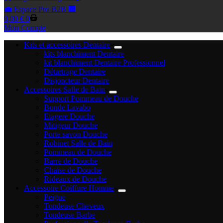
💼 Espace Pro B2B 🏢
Panier
0,00
€
0
d’achat
Mon Compte
Kits et accessoires Dentaire
kits blanchiment Dentaire
kit blanchiment Dentaire Professionnel
Détartrage Dentaire
Disjoncteur Dentaire
Accessoires Salle de Bain
Support Pommeau de Douche
Bonde Lavabo
Etagere Douche
Mitigeur Douche
Porte savon Douche
Robinet Salle de Bain
Pommeau de Douche
Barre de Douche
Chaise de Douche
Rideaux de Douche
Accessoire Coiffure Homme
Peigne
Tondeuse Cheveux
Tondeuse Barbe