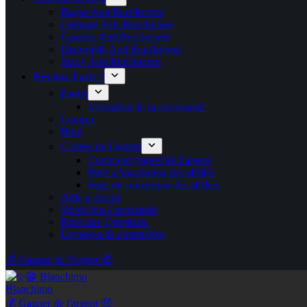
Bague Anti Ronflement
Ceinture Anti-Ronflement
Coussin Anti Ronflement
Dispositifs Anti Ronflement
Spray Anti Ronflement
Besoins d’aide ?
Panier
Validation de la commande
Contact
Blog
Gagner de l’argent
Comment gagner de l’argent
Page d’inscription des affiliés
Page de connexion des affiliés
Aide à choisir
Suivre ma Commande
Foire aux Questions
Livraison de commande
💰 Gagner de l'argent 🤑
Blanchimo
💰 Gagner de l'argent 🤑