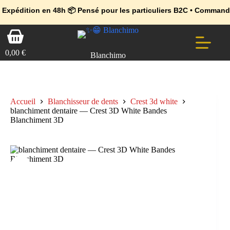
💼 Offres réservées aux professionnels 🚀 Rejoignez l’Espace Pr
🔥 Déjà adopté par les pros 👉 Passez en Espace Pro B2B 📦 Tari
 en 48h 📦 Pensé pour les particuliers B2C • Commande facile et 
Passer
Panier
au
d’achat
contenu
0,00
€
Blanchimo
Accueil
Blanchisseur de dents
Crest 3d white
blanchiment dentaire — Crest 3D White Bandes
Blanchiment 3D