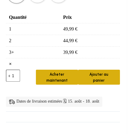
Quantité
Prix
1
49,99
€
2
44,99
€
3+
39,99
€
×
quantité
Acheter
Ajouter au
de
maintenant
panier
blanchiment
dentaire
—
Crest
Dates de livraison estimées 🗓️ 15. août - 18. août
3D
White
Bandes
Blanchiment
3D