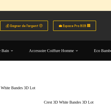
o B2B
fs pros & avantages exclusifs 👉 Créez votre compte B2B
 les particuliers B2C • Commande facile et sécurisé 🧑‍🚀
💰 Gagner de l'argent 🤑
💼 Espace Pro B2B 🏢
e Bain
Accessoire Coiffure Homme
Eco Bamb
 White Bandes 3D Lot
Crest 3D White Bandes 3D Lot