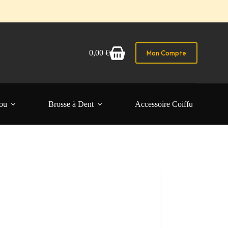
Mon Compte
0,00
€
Panier
d’achat
ou
Brosse à Dent
Accessoire Coiffure Femme