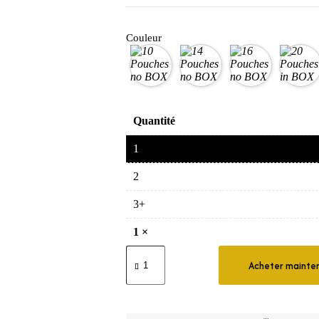
Couleur
Quantité
1
2
3+
1
×
quantité
de
Acheter mainte
Crest
3D
White
Bandes