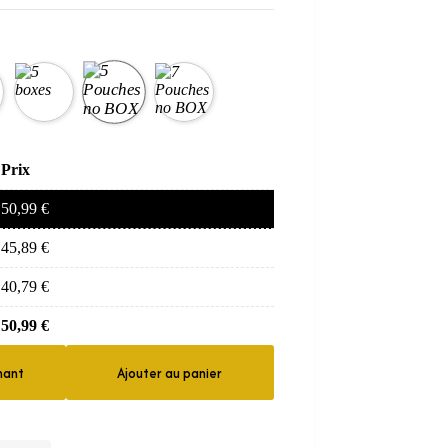
Prix
50,99
€
45,89
€
40,79
€
50,99
€
nant
Ajouter au panier