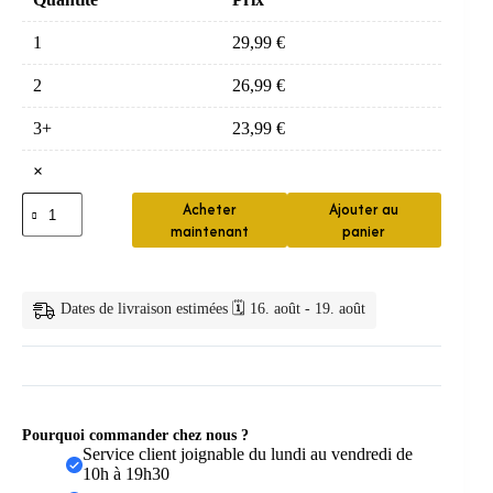
1
29,99
€
2
26,99
€
3+
23,99
€
×
quantité
Acheter
Ajouter au
de
maintenant
panier
Orthodontie
dentaire
T4K
Dates de livraison estimées 🗓️ 16. août - 19. août
Pourquoi commander chez nous ?
Service client joignable du lundi au vendredi de
10h à 19h30