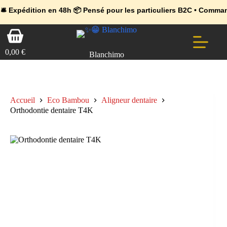
💼 Offres réservées aux professionnels 🚀 Rejoignez l’Espace Pr
🔥 Déjà adopté par les pros 👉 Passez en Espace Pro B2B 📦 Tari
dition en 48h 📦 Pensé pour les particuliers B2C • Commande facil
Passer
Panier
au
d’achat
contenu
0,00
€
Blanchimo
Accueil
Eco Bambou
Aligneur dentaire
Orthodontie dentaire T4K