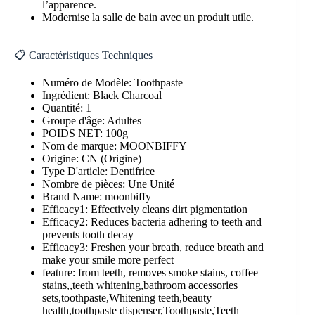
l’apparence.
Modernise la salle de bain avec un produit utile.
📋 Caractéristiques Techniques
Numéro de Modèle: Toothpaste
Ingrédient: Black Charcoal
Quantité: 1
Groupe d'âge: Adultes
POIDS NET: 100g
Nom de marque: MOONBIFFY
Origine: CN (Origine)
Type D'article: Dentifrice
Nombre de pièces: Une Unité
Brand Name: moonbiffy
Efficacy1: Effectively cleans dirt pigmentation
Efficacy2: Reduces bacteria adhering to teeth and
prevents tooth decay
Efficacy3: Freshen your breath, reduce breath and
make your smile more perfect
feature: from teeth, removes smoke stains, coffee
stains,,teeth whitening,bathroom accessories
sets,toothpaste,Whitening teeth,beauty
health,toothpaste dispenser,Toothpaste,Teeth