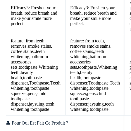
Efficacy3: Freshen your
Efficacy3: Freshen your
breath, reduce breath and
breath, reduce breath and
make your smile more
make your smile more
perfect
perfect.
feature: from teeth,
feature: from teeth,
removes smoke stains,
removes smoke stains,
coffee stains,,teeth
coffee stains,,teeth
whitening,bathroom
whitening,bathroom
accessories
accessories
sets,toothpaste,Whitening
sets,toothpaste,Whitening
teeth,beauty
teeth,beauty
health,toothpaste
health,toothpaste
dispenser,Toothpaste,Teeth
dispenser,Toothpaste,Teeth
whitening,toothpaste
whitening,toothpaste
squeezer,pens,child
squeezer,pens,child
toothpaste
toothpaste
dispenser,jaysuing,teeth
dispenser,jaysuing,teeth
whitening toothpaste
whitening toothpaste.
👤 Pour Qui Est Fait Ce Produit ?