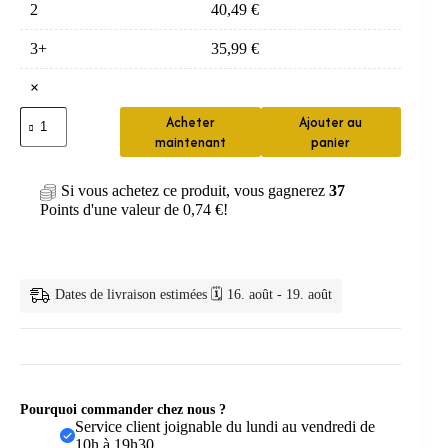
2
40,49
€
3+
35,99
€
×
quantité
Acheter
Ajouter au
de
maintenant
panier
Dentifrice
Blanchissant
Charbon
Si vous achetez ce produit, vous gagnerez
37
Bambou
Points d'une valeur de
0,74
€
!
Dates de livraison estimées 🗓️ 16. août - 19. août
Pourquoi commander chez nous ?
Service client joignable du lundi au vendredi de
10h à 19h30