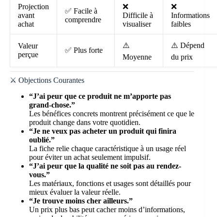
Projection
❌
❌
✅ Facile à
avant
Difficile à
Informations
comprendre
achat
visualiser
faibles
⚠️
⚠️ Dépend
Valeur
✅ Plus forte
perçue
Moyenne
du prix
⚔️ Objections Courantes
“J’ai peur que ce produit ne m’apporte pas
grand-chose.”
Les bénéfices concrets montrent précisément ce que le
produit change dans votre quotidien.
“Je ne veux pas acheter un produit qui finira
oublié.”
La fiche relie chaque caractéristique à un usage réel
pour éviter un achat seulement impulsif.
“J’ai peur que la qualité ne soit pas au rendez-
vous.”
Les matériaux, fonctions et usages sont détaillés pour
mieux évaluer la valeur réelle.
“Je trouve moins cher ailleurs.”
Un prix plus bas peut cacher moins d’informations,