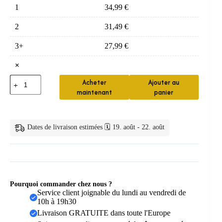
1
34,99
€
2
31,49
€
3+
27,99
€
×
quantité
Acheter
Ajouter au
de
maintenant
panier
Détartreur
Dentaire
Électrique
Sonique
Dates de livraison estimées 🗓️ 19. août - 22. août
+
Irrigateur
Pourquoi commander chez nous ?
Service client joignable du lundi au vendredi de
10h à 19h30
Livraison GRATUITE dans toute l'Europe