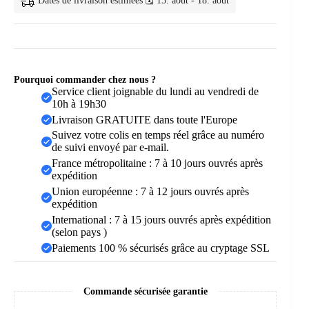
Dates de livraison estimées 🗓️ 15. août - 18. août
Magnétique
en
Silicone
Pourquoi commander chez nous ?
Service client joignable du lundi au vendredi de
10h à 19h30
Livraison GRATUITE dans toute l'Europe
Suivez votre colis en temps réel grâce au numéro
de suivi envoyé par e-mail.
France métropolitaine : 7 à 10 jours ouvrés après
expédition
Union européenne : 7 à 12 jours ouvrés après
expédition
International : 7 à 15 jours ouvrés après expédition
(selon pays )
Paiements 100 % sécurisés grâce au cryptage SSL
Commande sécurisée garantie