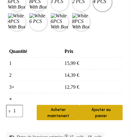
Quantité
Prix
1
15,99
€
2
14,39
€
3+
12,79
€
×
quantité
Acheter
Ajouter au
de
maintenant
panier
Dispositif
de
Confort
Nasal