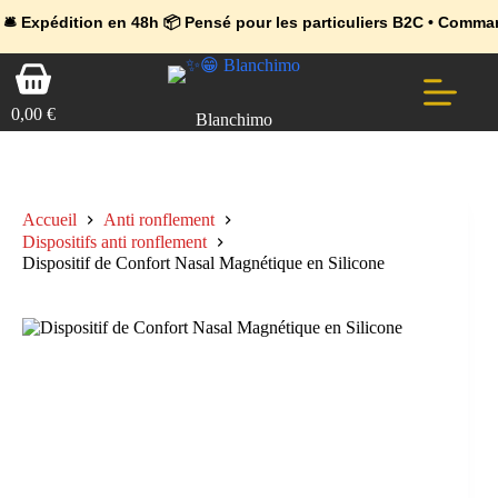
💼 Offres réservées aux professionnels 🚀 Rejoignez l’Espace Pr
🔥 Déjà adopté par les pros 👉 Passez en Espace Pro B2B 📦 Tari
ion en 48h 📦 Pensé pour les particuliers B2C • Commande facile 
Passer
Panier
au
d’achat
contenu
0,00
€
Blanchimo
Accueil
Anti ronflement
Dispositifs anti ronflement
Dispositif de Confort Nasal Magnétique en Silicone