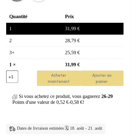
Quantité
Prix
1
31,99
€
2
28,79
€
3+
25,59
€
1
×
31,99
€
quantité
Acheter
Ajouter au
de
maintenant
panier
porte-
brosse
à
Si vous achetez ce produit, vous gagnerez
26-29
dents
Points d'une valeur de
0,52
€
-
0,58
€
!
—
Distributeur
Dentifrice
Auto
Porte-
Dates de livraison estimées 🗓️ 18. août - 21. août
Brosse