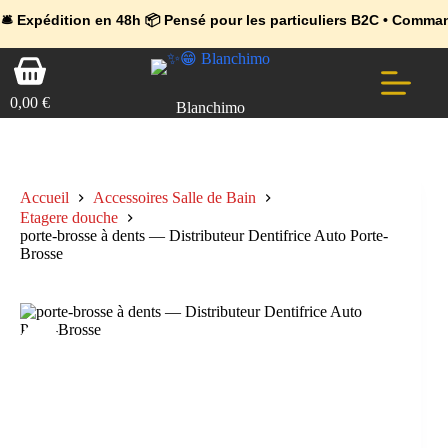
💼 Offres réservées aux professionnels 🚀 Rejoignez l’Espace Pr
🔥 Déjà adopté par les pros 👉 Passez en Espace Pro B2B 📦 Tari
ion en 48h 📦 Pensé pour les particuliers B2C • Commande facile 
Passer
Panier
au
d’achat
contenu
0,00
€
Blanchimo
Accueil
Accessoires Salle de Bain
Etagere douche
porte-brosse à dents — Distributeur Dentifrice Auto Porte-
Brosse