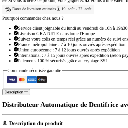
Si vous achetez ce produit, vous gagnerez
42
Points d'une valeur 
—
Distributeur
Dates de livraison estimées 🗓️ 19. août - 22. août
Dentifrice
Auto
Pourquoi commander chez nous ?
Support
Mural
Service client joignable du lundi au vendredi de 10h à 19h30
Livraison GRATUITE dans toute l'Europe
Suivez votre colis en temps réel grâce au numéro de suivi en
France métropolitaine : 7 à 10 jours ouvrés après expédition
Union européenne : 7 à 12 jours ouvrés après expédition
International : 7 à 15 jours ouvrés après expédition (selon pay
Paiements 100 % sécurisés grâce au cryptage SSL
Commande sécurisée garantie
Description
Distributeur Automatique de Dentifrice av
🚿 Description du produit