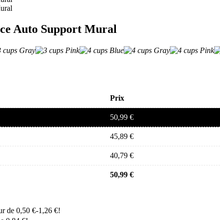
rice Auto Support Mural
Prix
50,99
€
45,89
€
40,79
€
50,99
€
eur de
0,50
€
-
1,26
€
!