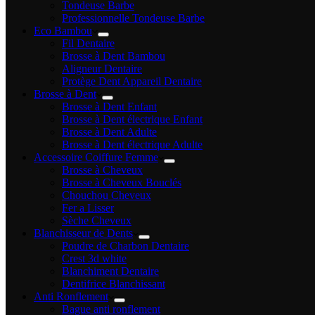
Tondeuse Barbe
Professionnelle Tondeuse Barbe
Eco Bambou
Fil Dentaire
Brosse à Dent Bambou
Aligneur Dentaire
Protège Dent Appareil Dentaire
Brosse à Dent
Brosse à Dent Enfant
Brosse à Dent électrique Enfant
Brosse à Dent Adulte
Brosse à Dent électrique Adulte
Accessoire Coiffure Femme
Brosse à Cheveux
Brosse à Cheveux Bouclés
Chouchou Cheveux
Fer a Lisser
Sèche Cheveux
Blanchisseur de Dents
Poudre de Charbon Dentaire
Crest 3d white
Blanchiment Dentaire
Dentifrice Blanchissant
Anti Ronflement
Bague anti ronflement