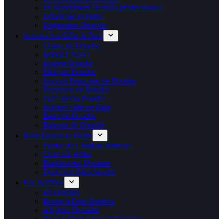
kit blanchiment Dentaire professionnel
Détartrage Dentaire
Disjoncteur Dentaire
Accessoires Salle de Bain
Chaise de Douche
Bonde Lavabo
Etagere Douche
Mitigeur Douche
Support Pommeau de Douche
Pommeau de Douche
Porte savon Douche
Robinet Salle de Bain
Barre de Douche
Rideaux de Douche
Blanchisseur de Dents
Poudre de Charbon Dentaire
Crest 3D White
Blanchiment Dentaire
Dentifrice Blanchissant
Eco Bambou
Fil Dentaire
Brosse à Dent Bambou
Aligneur Dentaire
Protège Dent Appareil Dentaire