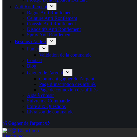
Anti Ronflement
Bague Anti Ronflement
Ceinture Anti-Ronflement
Coussin Anti Ronflement
Dispositifs Anti Ronflement
Spray Anti Ronflement
Besoins d’aide ?
Panier
Validation de la commande
Contact
Blog
Gagner de l’argent
Comment gagner de l’argent
Page d’inscription des affiliés
Page de connexion des affiliés
Aide à choisir
Suivre ma Commande
Foire aux Questions
Livraison de commande
💰 Gagner de l'argent 🤑
Blanchimo