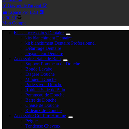
💰 Gagner de l'argent 🤑
💼 Espace Pro B2B 🏢
Panier
0,00
€
0
d’achat
Mon Compte
Kits et accessoires Dentaire
kits blanchiment Dentaire
kit blanchiment Dentaire Professionnel
Détartrage Dentaire
Disjoncteur Dentaire
Accessoires Salle de Bain
Support Pommeau de Douche
Bonde Lavabo
Etagere Douche
Mitigeur Douche
Porte savon Douche
Robinet Salle de Bain
Pommeau de Douche
Barre de Douche
Chaise de Douche
Rideaux de Douche
Accessoire Coiffure Homme
Peigne
Tondeuse Cheveux