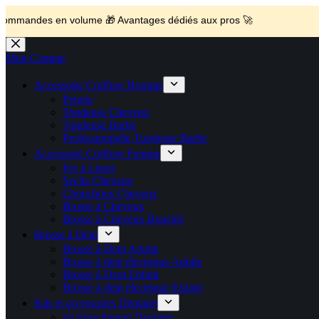
💼 Offres réservées aux professionnels 🚀 Rejoignez l’Espace P
🚚 Livraison Gratuite en Europe
🔥 Déjà adopté par les pros 👉 Passez en Espace Pro B2B 📦 Tar
🛎️
Expédition en 48h 📦 Pensé pou
s en volume 🎁 Avantages dédiés aux pros 🚀
Passer
au
Mon Compte
contenu
Accessoire Coiffure Homme
Peigne
Tondeuse Cheveux
Tondeuse Barbe
Professionnelle Tondeuse Barbe
Accessoire Coiffure Femme
Fer à Lisser
Seche Cheveux
Chouchous Cheveux
Brosse à Cheveux
Brosse à Cheveux Bouclés
Brosse à Dent
Brosse à Dent Adulte
Brosse à dent électrique Adulte
Brosse à Dent Enfant
Brosse à dent électrique Enfant
Kits et accessoires Dentaire
kit blanchiment Dentaire