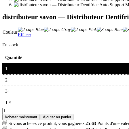
distributeur savon — Distributeur Dentif
Couleur
Effacer
En stock
Quantité
1
2
3+
1
×
quantité
de
Acheter maintenant
Ajouter au panier
distributeur
Si vous achetez ce produit, vous gagnerez
25-63
Points d'une val
savon