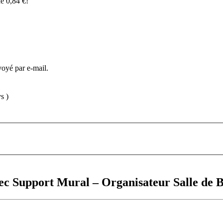
de
0,84
€
!
voyé par e-mail.
s )
ec Support Mural – Organisateur Salle de 