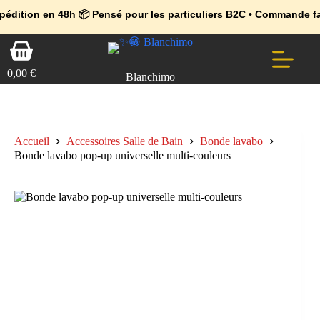
💼 Offres réservées aux professionnels 🚀 Rejoignez l’Espace Pr
🔥 Déjà adopté par les pros 👉 Passez en Espace Pro B2B 📦 Tari
 48h 📦 Pensé pour les particuliers B2C • Commande facile et séc
Passer
Panier
au
d’achat
contenu
0,00
€
Blanchimo
Accueil
Accessoires Salle de Bain
Bonde lavabo
Bonde lavabo pop-up universelle multi-couleurs