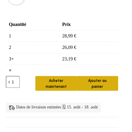
Quantité
Prix
1
28,99
€
2
26,09
€
3+
23,19
€
×
quantité
Acheter
Ajouter au
de
maintenant
panier
Bâtons
de
fil
dentaire
Dates de livraison estimées 🗓️ 15. août - 18. août
super
fibre