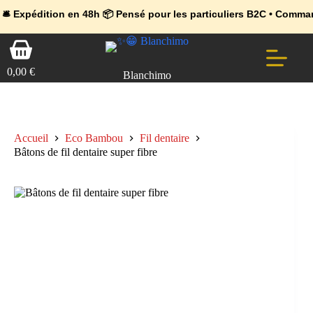
💼 Offres réservées aux professionnels 🚀 Rejoignez l’Espace Pr
🔥 Déjà adopté par les pros 👉 Passez en Espace Pro B2B 📦 Tari
ion en 48h 📦 Pensé pour les particuliers B2C • Commande facile 
Passer
Panier
au
d’achat
contenu
0,00
€
Blanchimo
Accueil
Eco Bambou
Fil dentaire
Bâtons de fil dentaire super fibre