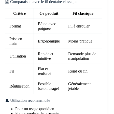
🆚 Comparaison avec le fil dentaire classique
Critère
Ce produit
Fil classique
Bâton avec
Format
Fil à enrouler
poignée
Prise en
Ergonomique
Moins pratique
main
Rapide et
Demande plus de
Utilisation
intuitive
manipulation
Plat et
Fil
Rond ou fin
renforcé
Possible
Généralement
Réutilisation
(selon usage)
jetable
👤 Utilisation recommandée
Pour un usage quotidien
Pour compléter le brossage