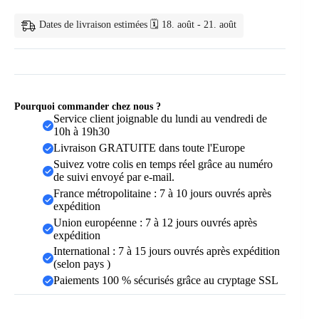
—
Peigne
Dates de livraison estimées 🗓️ 18. août - 21. août
de
Massage
du
Cuir
Chevelu
en
Nylon
Pourquoi commander chez nous ?
Service client joignable du lundi au vendredi de
10h à 19h30
Livraison GRATUITE dans toute l'Europe
Suivez votre colis en temps réel grâce au numéro
de suivi envoyé par e-mail.
France métropolitaine : 7 à 10 jours ouvrés après
expédition
Union européenne : 7 à 12 jours ouvrés après
expédition
International : 7 à 15 jours ouvrés après expédition
(selon pays )
Paiements 100 % sécurisés grâce au cryptage SSL