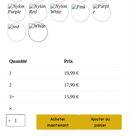
Quantité
Prix
1
19,99
€
2
17,99
€
3+
15,99
€
×
quantité
Acheter
Ajouter au
de
maintenant
panier
peigne
cheveux