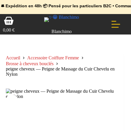
💼 Offres réservées aux professionnels 🚀 Rejoignez l’Espace Pr
🔥 Déjà adopté par les pros 👉 Passez en Espace Pro B2B 📦 Tari
tion en 48h 📦 Pensé pour les particuliers B2C • Commande facile 
Passer
Panier
au
d’achat
contenu
0,00
€
Blanchimo
Accueil
Accessoire Coiffure Femme
Brosse à cheveux bouclés
peigne cheveux — Peigne de Massage du Cuir Chevelu en
Nylon