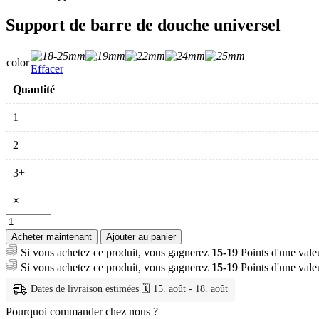
Support de barre de douche universel
color
Effacer
Quantité
1
2
3+
×
quantité
de
Acheter maintenant
Ajouter au panier
Support
Si vous achetez ce produit, vous gagnerez
15-19
Points d'une val
de
Si vous achetez ce produit, vous gagnerez
15-19
Points d'une val
barre
de
Dates de livraison estimées 🗓️ 15. août - 18. août
douche
universel
Pourquoi commander chez nous ?