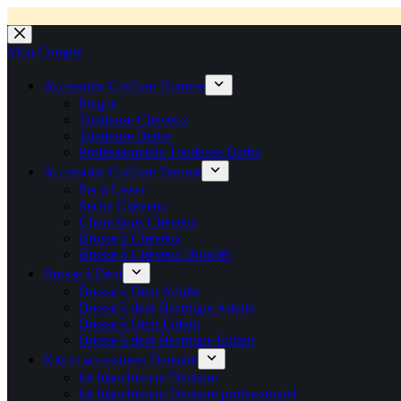
💼 Offres réservées aux professionnels 🚀 Rejoignez l’Espace P
💼 Espace Pro ouvert ! 👉 Rejoignez notre Espace Pro B2B et profite
🚚 Livraison Gratuite en Europe
🔥 Déjà adopté par les pros 👉 Passez en Espace Pro B2B 📦 Tar
🛎️
Expédition en 48h 📦 Pensé pou
Passer
au
Mon Compte
contenu
Accessoire Coiffure Homme
Peigne
Tondeuse Cheveux
Tondeuse Barbe
Professionnelle Tondeuse Barbe
Accessoire Coiffure Femme
Fer à Lisser
Seche Cheveux
Chouchous Cheveux
Brosse à Cheveux
Brosse à Cheveux Bouclés
Brosse à Dent
Brosse à Dent Adulte
Brosse à dent électrique Adulte
Brosse à Dent Enfant
Brosse à dent électrique Enfant
Kits et accessoires Dentaire
kit blanchiment Dentaire
kit blanchiment Dentaire professionnel