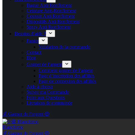
Bague Anti Ronflement
Ceinture Anti-Ronflement
Coussin Anti Ronflement
Dispositifs Anti Ronflement
Spray Anti Ronflement
Besoins d’aide ?
Panier
Validation de la commande
Contact
Blog
Gagner de l’argent
Comment gagner de l’argent
Page d’inscription des affiliés
Page de connexion des affiliés
Aide à choisir
Suivre ma Commande
Foire aux Questions
Livraison de commande
💰 Gagner de l'argent 🤑
Blanchimo
💰 Gagner de l'argent 🤑