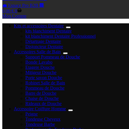
💼 Espace Pro B2B 🏢
Panier
0,00
€
0
d’achat
Mon Compte
Kits et accessoires Dentaire
kits blanchiment Dentaire
kit blanchiment Dentaire Professionnel
Détartrage Dentaire
Disjoncteur Dentaire
Accessoires Salle de Bain
Support Pommeau de Douche
Bonde Lavabo
Etagere Douche
Mitigeur Douche
Porte savon Douche
Robinet Salle de Bain
Pommeau de Douche
Barre de Douche
Chaise de Douche
Rideaux de Douche
Accessoire Coiffure Homme
Peigne
Tondeuse Cheveux
Tondeuse Barbe