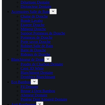
Détartrage Dentaire
Disjoncteur Dentaire
Accessoires Salle de Bain
Chaise de Douche
Bonde Lavabo
Etagere Douche
Mitigeur Douche
Support Pommeau de Douche
Pommeau de Douche
Porte savon Douche
Robinet Salle de Bain
Barre de Douche
Rideaux de Douche
Blanchisseur de Dents
Poudre de Charbon Dentaire
Crest 3D White
Blanchiment Dentaire
Dentifrice Blanchissant
Eco Bambou
Fil Dentaire
Brosse à Dent Bambou
Aligneur Dentaire
Protège Dent Appareil Dentaire
Anti Ronflement