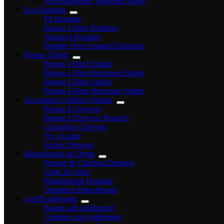
Professionnelle Tondeuse Barbe
Eco Bambou
Fil Dentaire
Brosse à Dent Bambou
Aligneur Dentaire
Protège Dent Appareil Dentaire
Brosse à Dent
Brosse à Dent Enfant
Brosse à Dent électrique Enfant
Brosse à Dent Adulte
Brosse à Dent électrique Adulte
Accessoire Coiffure Femme
Brosse à Cheveux
Brosse à Cheveux Bouclés
Chouchou Cheveux
Fer a Lisser
Sèche Cheveux
Blanchisseur de Dents
Poudre de Charbon Dentaire
Crest 3d white
Blanchiment Dentaire
Dentifrice Blanchissant
Anti Ronflement
Bague anti ronflement
Ceinture anti-ronflement