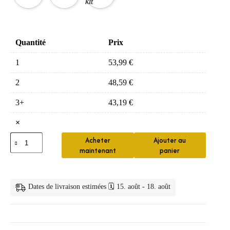
Quantité
Prix
1
53,99
€
2
48,59
€
3+
43,19
€
×
quantité
Acheter
Ajouter au
de
maintenant
panier
Tondeuse
Intime
Homme
Étanche
Dates de livraison estimées 🗓️ 15. août - 18. août
IPX7