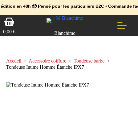
💼 Offres réservées aux professionnels 🚀 Rejoignez l’Espace Pr
🔥 Déjà adopté par les pros 👉 Passez en Espace Pro B2B 📦 Tari
8h 📦 Pensé pour les particuliers B2C • Commande facile et sécur
Passer
Panier
au
d’achat
contenu
0,00
€
Blanchimo
Accueil
Accessoire coiffure
Tondeuse barbe
Tondeuse Intime Homme Étanche IPX7