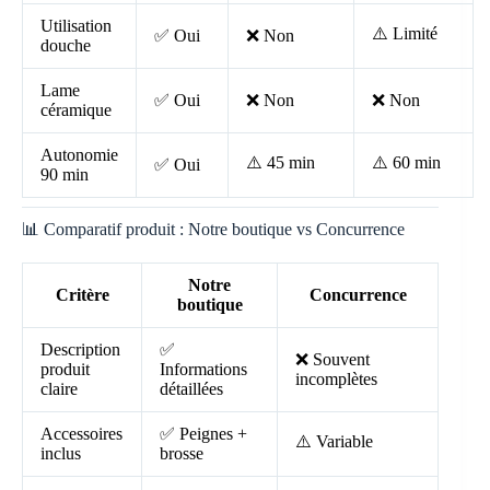
Utilisation
⚠️ Limité
✅ Oui
❌ Non
douche
Lame
✅ Oui
❌ Non
❌ Non
céramique
Autonomie
⚠️ 45 min
⚠️ 60 min
✅ Oui
90 min
📊 Comparatif produit : Notre boutique vs Concurrence
Notre
Critère
Concurrence
boutique
Description
✅
❌ Souvent
produit
Informations
incomplètes
claire
détaillées
Accessoires
✅ Peignes +
⚠️ Variable
inclus
brosse