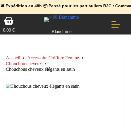
💼 Offres réservées aux professionnels 🚀 Rejoignez l’Espace Pr
🔥 Déjà adopté par les pros 👉 Passez en Espace Pro B2B 📦 Tari
ion en 48h 📦 Pensé pour les particuliers B2C • Commande facile 
Passer
Panier
au
d’achat
contenu
0,00
€
Blanchimo
Accueil
Accessoire Coiffure Femme
Chouchou cheveux
Chouchous cheveux élégants en satin