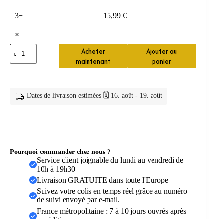
3+
15,99
€
×
quantité
Acheter
Ajouter au
de
maintenant
panier
Chouchous
cheveux
élégants
en
Dates de livraison estimées 🗓️ 16. août - 19. août
satin
Pourquoi commander chez nous ?
Service client joignable du lundi au vendredi de
10h à 19h30
Livraison GRATUITE dans toute l'Europe
Suivez votre colis en temps réel grâce au numéro
de suivi envoyé par e-mail.
France métropolitaine : 7 à 10 jours ouvrés après