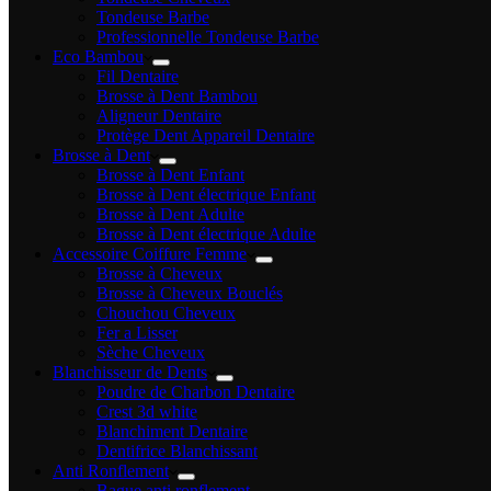
Tondeuse Barbe
Professionnelle Tondeuse Barbe
Eco Bambou
Fil Dentaire
Brosse à Dent Bambou
Aligneur Dentaire
Protège Dent Appareil Dentaire
Brosse à Dent
Brosse à Dent Enfant
Brosse à Dent électrique Enfant
Brosse à Dent Adulte
Brosse à Dent électrique Adulte
Accessoire Coiffure Femme
Brosse à Cheveux
Brosse à Cheveux Bouclés
Chouchou Cheveux
Fer a Lisser
Sèche Cheveux
Blanchisseur de Dents
Poudre de Charbon Dentaire
Crest 3d white
Blanchiment Dentaire
Dentifrice Blanchissant
Anti Ronflement
Bague anti ronflement