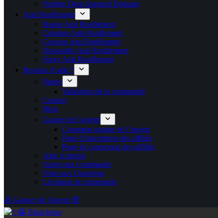
Protège Dent Appareil Dentaire
Anti Ronflement
Bague Anti Ronflement
Ceinture Anti-Ronflement
Coussin Anti Ronflement
Dispositifs Anti Ronflement
Spray Anti Ronflement
Besoins d’aide ?
Panier
Validation de la commande
Contact
Blog
Gagner de l’argent
Comment gagner de l’argent
Page d’inscription des affiliés
Page de connexion des affiliés
Aide à choisir
Suivre ma Commande
Foire aux Questions
Livraison de commande
💰 Gagner de l'argent 🤑