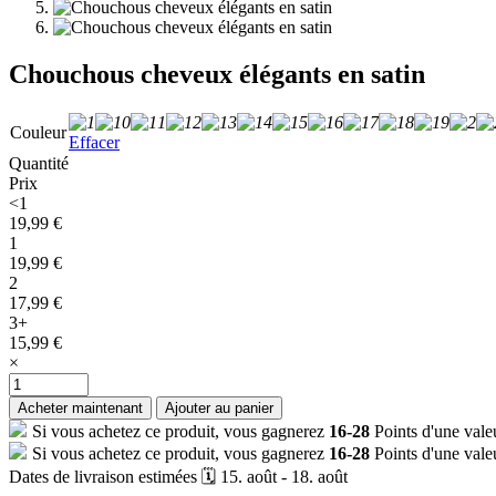
Chouchous cheveux élégants en satin
Couleur
Effacer
Quantité
Prix
<1
19,99
€
1
19,99
€
2
17,99
€
3+
15,99
€
×
quantité
de
Acheter maintenant
Ajouter au panier
Chouchous
Si vous achetez ce produit, vous gagnerez
16-28
Points d'une val
cheveux
Si vous achetez ce produit, vous gagnerez
16-28
Points d'une val
élégants
Dates de livraison estimées 🗓️ 15. août - 18. août
en