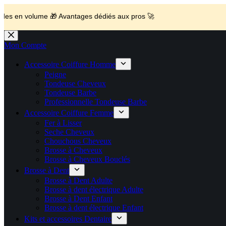
🚚 Livraison Gratuite en Europe
🛎️
Expédition en 48h 📦 Pensé pou
💼 Offres réservées aux professionnels 🚀 Rejoignez l’Espace P
ume 🎁 Avantages dédiés aux pros 🚀
🔥 Déjà adopté par les pros 👉 Passez en Espace Pro B2B 📦 Tar
Passer
au
Mon Compte
contenu
Accessoire Coiffure Homme
Peigne
Tondeuse Cheveux
Tondeuse Barbe
Professionnelle Tondeuse Barbe
Accessoire Coiffure Femme
Fer à Lisser
Seche Cheveux
Chouchous Cheveux
Brosse à Cheveux
Brosse à Cheveux Bouclés
Brosse à Dent
Brosse à Dent Adulte
Brosse à dent électrique Adulte
Brosse à Dent Enfant
Brosse à dent électrique Enfant
Kits et accessoires Dentaire