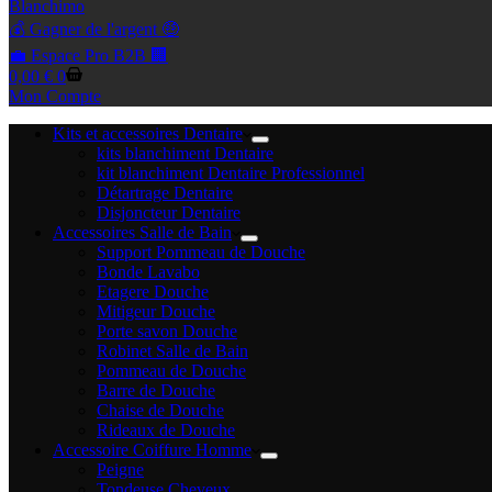
Blanchimo
💰 Gagner de l'argent 🤑
💼 Espace Pro B2B 🏢
Panier
0,00
€
0
d’achat
Mon Compte
Kits et accessoires Dentaire
kits blanchiment Dentaire
kit blanchiment Dentaire Professionnel
Détartrage Dentaire
Disjoncteur Dentaire
Accessoires Salle de Bain
Support Pommeau de Douche
Bonde Lavabo
Etagere Douche
Mitigeur Douche
Porte savon Douche
Robinet Salle de Bain
Pommeau de Douche
Barre de Douche
Chaise de Douche
Rideaux de Douche
Accessoire Coiffure Homme
Peigne
Tondeuse Cheveux