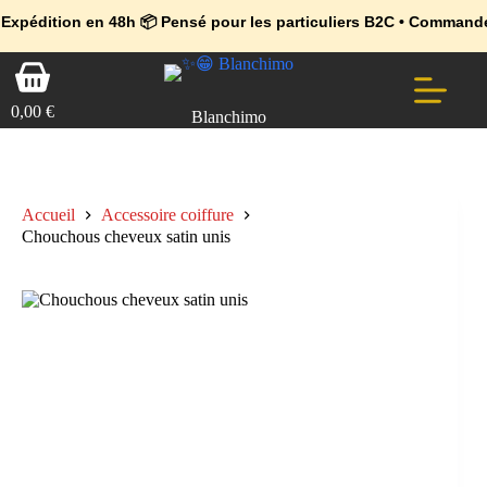
💼 Offres réservées aux professionnels 🚀 Rejoignez l’Espace Pr
🔥 Déjà adopté par les pros 👉 Passez en Espace Pro B2B 📦 Tari
n en 48h 📦 Pensé pour les particuliers B2C • Commande facile et 
Passer
Panier
au
d’achat
contenu
0,00
€
Blanchimo
Accueil
Accessoire coiffure
Chouchous cheveux satin unis