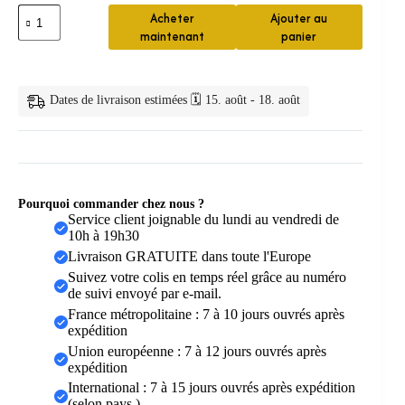
quantité
Acheter
Ajouter au
de
maintenant
panier
Chouchous
cheveux
satin
unis
Dates de livraison estimées 🗓️ 15. août - 18. août
Pourquoi commander chez nous ?
Service client joignable du lundi au vendredi de
10h à 19h30
Livraison GRATUITE dans toute l'Europe
Suivez votre colis en temps réel grâce au numéro
de suivi envoyé par e-mail.
France métropolitaine : 7 à 10 jours ouvrés après
expédition
Union européenne : 7 à 12 jours ouvrés après
expédition
International : 7 à 15 jours ouvrés après expédition
(selon pays )