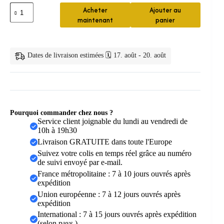
quantité
Acheter
Ajouter au
de
maintenant
panier
Chouchous
cheveux
satin
unis
Dates de livraison estimées 🗓️ 17. août - 20. août
Pourquoi commander chez nous ?
Service client joignable du lundi au vendredi de
10h à 19h30
Livraison GRATUITE dans toute l'Europe
Suivez votre colis en temps réel grâce au numéro
de suivi envoyé par e-mail.
France métropolitaine : 7 à 10 jours ouvrés après
expédition
Union européenne : 7 à 12 jours ouvrés après
expédition
International : 7 à 15 jours ouvrés après expédition
(selon pays )