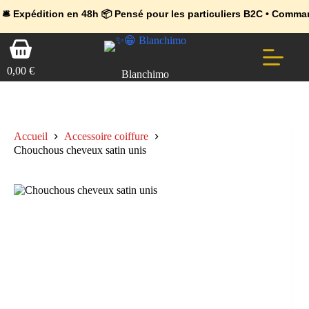
💼 Offres réservées aux professionnels 🚀 Rejoignez l’Espace Pr
🔥 Déjà adopté par les pros 👉 Passez en Espace Pro B2B 📦 Tari
ion en 48h 📦 Pensé pour les particuliers B2C • Commande facile 
Passer
Panier
au
d’achat
contenu
0,00
€
Blanchimo
Accueil
Accessoire coiffure
Chouchous cheveux satin unis