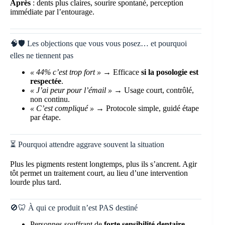
Après
: dents plus claires, sourire spontané, perception
immédiate par l’entourage.
🧠🛡️ Les objections que vous vous posez… et pourquoi
elles ne tiennent pas
« 44% c’est trop fort »
→ Efficace
si la posologie est
respectée
.
« J’ai peur pour l’émail »
→ Usage court, contrôlé,
non continu.
« C’est compliqué »
→ Protocole simple, guidé étape
par étape.
⏳ Pourquoi attendre aggrave souvent la situation
Plus les pigments restent longtemps, plus ils s’ancrent. Agir
tôt permet un traitement court, au lieu d’une intervention
lourde plus tard.
🚫🦷 À qui ce produit n’est PAS destiné
Personnes souffrant de
forte sensibilité dentaire