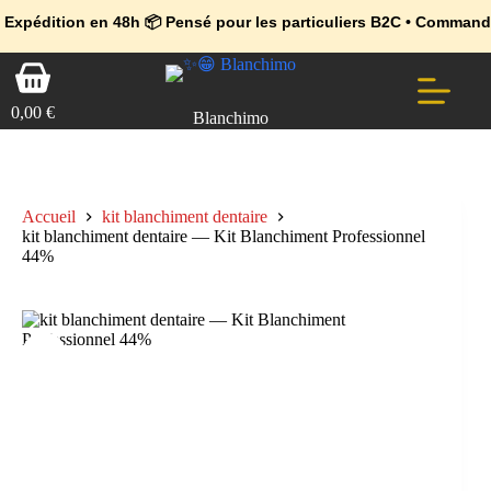
💼 Offres réservées aux professionnels 🚀 Rejoignez l’Espace Pr
🔥 Déjà adopté par les pros 👉 Passez en Espace Pro B2B 📦 Tari
n en 48h 📦 Pensé pour les particuliers B2C • Commande facile et 
Passer
Panier
au
d’achat
contenu
0,00
€
Blanchimo
Accueil
kit blanchiment dentaire
kit blanchiment dentaire — Kit Blanchiment Professionnel
44%