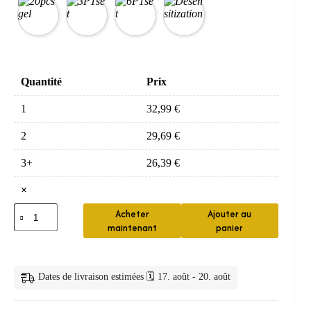
Quantité
Prix
1
32,99
€
2
29,69
€
3+
26,39
€
×
quantité
Acheter
Ajouter au
de
maintenant
panier
kit
blanchiment
dentaire
—
Dates de livraison estimées 🗓️ 17. août - 20. août
Kit
Blanchiment
Professionnel