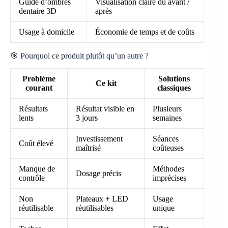
Guide d’ombres
Visualisation claire du avant /
dentaire 3D
après
Usage à domicile
Économie de temps et de coûts
🎯 Pourquoi ce produit plutôt qu’un autre ?
Problème
Solutions
Ce kit
courant
classiques
Résultats
Résultat visible en
Plusieurs
lents
3 jours
semaines
Investissement
Séances
Coût élevé
maîtrisé
coûteuses
Manque de
Méthodes
Dosage précis
contrôle
imprécises
Non
Plateaux + LED
Usage
réutilisable
réutilisables
unique