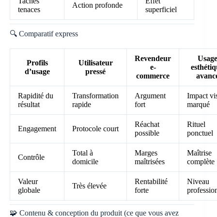
Taches
Effet
Action profonde
tenaces
superficiel
🔍 Comparatif express
Revendeur
Usag
Profils
Utilisateur
e-
esthéti
d’usage
pressé
commerce
avanc
Rapidité du
Transformation
Argument
Impact vi
résultat
rapide
fort
marqué
Réachat
Rituel
Engagement
Protocole court
possible
ponctuel
Total à
Marges
Maîtrise
Contrôle
domicile
maîtrisées
complète
Valeur
Rentabilité
Niveau
Très élevée
globale
forte
professio
🧩 Contenu & conception du produit (ce que vous avez