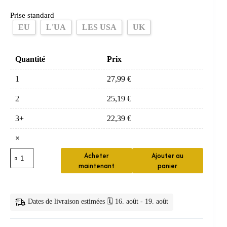
Prise standard
EU
L'UA
LES USA
UK
Quantité
Prix
1
27,99
€
2
25,19
€
3+
22,39
€
×
quantité
Acheter
Ajouter au
de
maintenant
panier
Mini
Fer
à
Lisser
Dates de livraison estimées 🗓️ 16. août - 19. août
&
Boucler
de