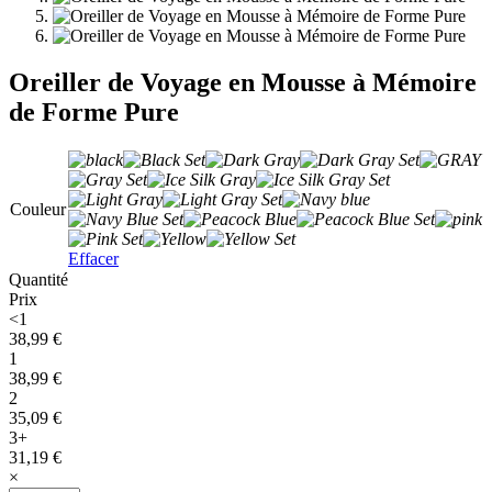
Oreiller de Voyage en Mousse à Mémoire
de Forme Pure
Couleur
Effacer
Quantité
Prix
<1
38,99
€
1
38,99
€
2
35,09
€
3+
31,19
€
×