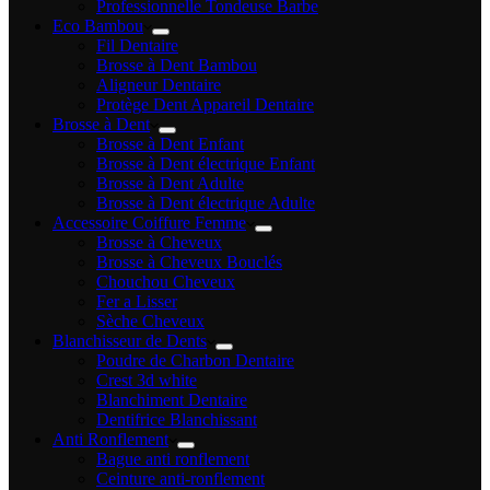
Professionnelle Tondeuse Barbe
Eco Bambou
Fil Dentaire
Brosse à Dent Bambou
Aligneur Dentaire
Protège Dent Appareil Dentaire
Brosse à Dent
Brosse à Dent Enfant
Brosse à Dent électrique Enfant
Brosse à Dent Adulte
Brosse à Dent électrique Adulte
Accessoire Coiffure Femme
Brosse à Cheveux
Brosse à Cheveux Bouclés
Chouchou Cheveux
Fer a Lisser
Sèche Cheveux
Blanchisseur de Dents
Poudre de Charbon Dentaire
Crest 3d white
Blanchiment Dentaire
Dentifrice Blanchissant
Anti Ronflement
Bague anti ronflement
Ceinture anti-ronflement