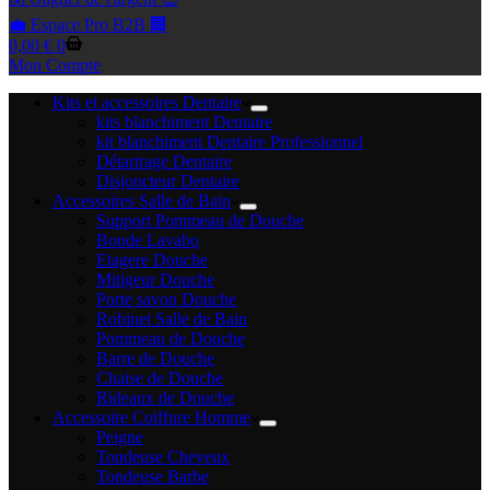
💼 Espace Pro B2B 🏢
Panier
0,00
€
0
d’achat
Mon Compte
Kits et accessoires Dentaire
kits blanchiment Dentaire
kit blanchiment Dentaire Professionnel
Détartrage Dentaire
Disjoncteur Dentaire
Accessoires Salle de Bain
Support Pommeau de Douche
Bonde Lavabo
Etagere Douche
Mitigeur Douche
Porte savon Douche
Robinet Salle de Bain
Pommeau de Douche
Barre de Douche
Chaise de Douche
Rideaux de Douche
Accessoire Coiffure Homme
Peigne
Tondeuse Cheveux
Tondeuse Barbe