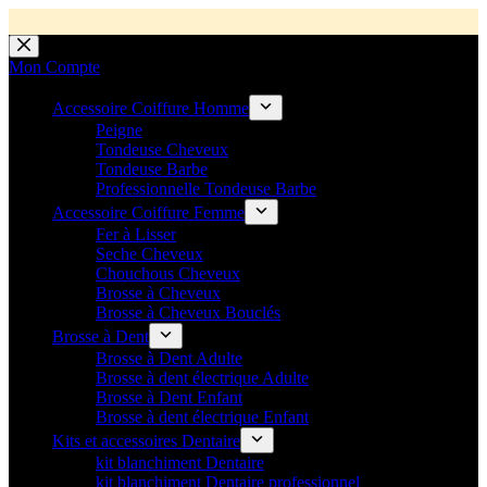
💼 Offres réservées aux professionnels 🚀 Rejoignez l’Espace P
💼 Espace Pro ouvert ! 👉 Rejoignez notre Espace Pro B2B et profite
🚚 Livraison Gratuite en Europe
🔥 Déjà adopté par les pros 👉 Passez en Espace Pro B2B 📦 Tar
🛎️
Expédition en 48h 📦 Pensé pou
Passer
au
Mon Compte
contenu
Accessoire Coiffure Homme
Peigne
Tondeuse Cheveux
Tondeuse Barbe
Professionnelle Tondeuse Barbe
Accessoire Coiffure Femme
Fer à Lisser
Seche Cheveux
Chouchous Cheveux
Brosse à Cheveux
Brosse à Cheveux Bouclés
Brosse à Dent
Brosse à Dent Adulte
Brosse à dent électrique Adulte
Brosse à Dent Enfant
Brosse à dent électrique Enfant
Kits et accessoires Dentaire
kit blanchiment Dentaire
kit blanchiment Dentaire professionnel