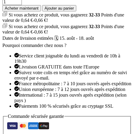
quantité
de
Acheter maintenant
Ajouter au panier
Oreiller
Si vous achetez ce produit, vous gagnerez
32-33
Points d'une
de
valeur de
0,64
€
-
0,66
€
!
Voyage
Si vous achetez ce produit, vous gagnerez
32-33
Points d'une
en
valeur de
0,64
€
-
0,66
€
!
Mousse
Dates de livraison estimées 🗓️ 15. août - 18. août
à
Mémoire
Pourquoi commander chez nous ?
de
Forme
Service client joignable du lundi au vendredi de 10h à
Pure
19h30
Livraison GRATUITE dans toute l'Europe
Suivez votre colis en temps réel grâce au numéro de suivi
envoyé par e-mail.
France métropolitaine : 7 à 10 jours ouvrés après expédition
Union européenne : 7 à 12 jours ouvrés après expédition
International : 7 à 15 jours ouvrés après expédition (selon
pays )
Paiements 100 % sécurisés grâce au cryptage SSL
Commande sécurisée garantie