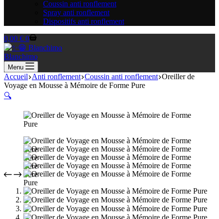
Coussin anti ronflement
Spray anti ronflement
Dispositifs anti ronflement
Panier
0,00
€
0
d’achat
Blanchimo
Menu
Accueil
Anti ronflement
Coussin anti ronflement
Oreiller de
Voyage en Mousse à Mémoire de Forme Pure
🔍