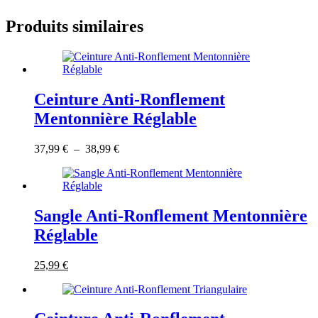
Produits similaires
Ceinture Anti-Ronflement
Mentonnière Réglable
Ce
Plage
37,99
€
–
38,99
€
produit
de
a
prix :
plusieurs
37,99 €
variations.
à
Les
38,99 €
Sangle Anti-Ronflement Mentonnière
options
Réglable
peuvent
être
choisies
Le
Ce
Le
25,99
€
sur
prix
produit
prix
la
initial
a
actuel
page
était :
plusieurs
est :
du
57,99 €.
variations.
25,99 €.