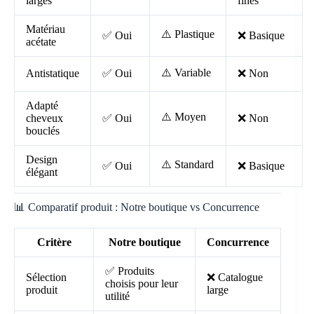
larges
fines
Matériau
⚠️ Plastique
✅ Oui
❌ Basique
acétate
⚠️ Variable
Antistatique
✅ Oui
❌ Non
Adapté
⚠️ Moyen
cheveux
✅ Oui
❌ Non
bouclés
Design
⚠️ Standard
✅ Oui
❌ Basique
élégant
📊 Comparatif produit : Notre boutique vs Concurrence
Critère
Notre boutique
Concurrence
✅ Produits
Sélection
❌ Catalogue
choisis pour leur
produit
large
utilité