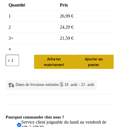
Quantité
Prix
1
26,99
€
2
24,29
€
3+
21,59
€
×
quantité
Acheter
Ajouter au
de
maintenant
panier
Peigne
à
Cheveux
en
Dates de livraison estimées 🗓️ 18. août - 21. août
Acétate
à
Dents
Larges
Pourquoi commander chez nous ?
Service client joignable du lundi au vendredi de