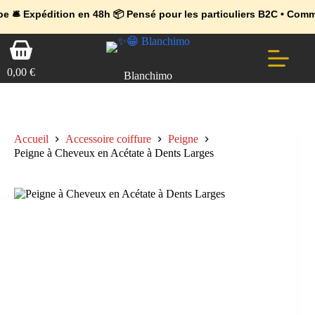
💼 Offres réservées aux professionnels 🚀 Rejoignez l’Espace Pr
🔥 Déjà adopté par les pros 👉 Passez en Espace Pro B2B 📦 Tari
dition en 48h 📦 Pensé pour les particuliers B2C • Commande faci
Passer
Panier
au
d’achat
contenu
0,00
€
Blanchimo
Accueil
Accessoire coiffure
Peigne
Peigne à Cheveux en Acétate à Dents Larges