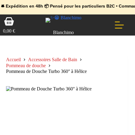
💼 Offres réservées aux professionnels 🚀 Rejoignez l’Espace Pr
🔥 Déjà adopté par les pros 👉 Passez en Espace Pro B2B 📦 Tari
ion en 48h 📦 Pensé pour les particuliers B2C • Commande facile 
Passer
Panier
au
d’achat
contenu
0,00
€
Blanchimo
Accueil
Accessoires Salle de Bain
Pommeau de douche
Pommeau de Douche Turbo 360° à Hélice