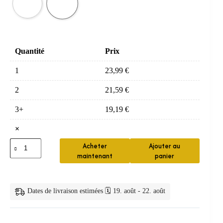
Quantité
Prix
1
23,99
€
2
21,59
€
3+
19,19
€
×
quantité
Acheter
Ajouter au
de
maintenant
panier
Pommeau
de
Douche
Turbo
Dates de livraison estimées 🗓️ 19. août - 22. août
360°
à
Hélice