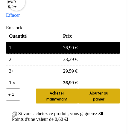
Effacer
En stock
Quantité
Prix
1
36,99
€
2
33,29
€
3+
29,59
€
1
×
36,99
€
quantité
Acheter
Ajouter au
de
maintenant
panier
Pommeau
de
Douche
Si vous achetez ce produit, vous gagnerez
30
Grand
Points d'une valeur de
0,60
€
!
Débit
6
Modes