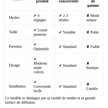
produit
concurrents
de
gamme
✔ 6
✔ 2-3
✘ Mode
Modes
réglages
modes
unique
✔ Grand
Taille
✔ Variable
✘ Petite
panneau
✔
Pression
✔ Standard
✘ Faible
Optimisée
✔
Moderne
✘
Design
✔ Standard
multi-
Basique
coloris
✔
✘
Installation
Universelle
✔ Standard
Limitée
facile
Ce modèle se distingue par sa variété de modes et sa grande
surface de diffusion.