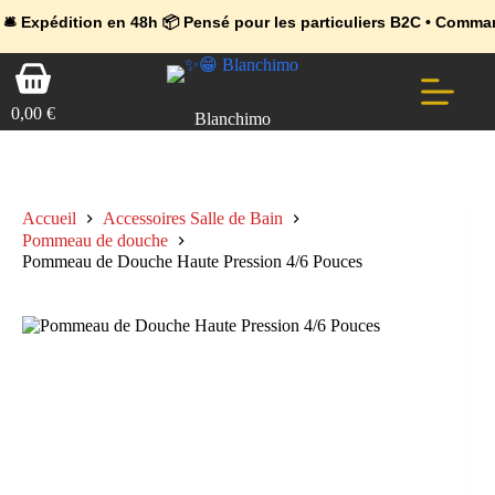
💼 Offres réservées aux professionnels 🚀 Rejoignez l’Espace Pr
🔥 Déjà adopté par les pros 👉 Passez en Espace Pro B2B 📦 Tari
ion en 48h 📦 Pensé pour les particuliers B2C • Commande facile 
Passer
Panier
au
d’achat
contenu
0,00
€
Blanchimo
Accueil
Accessoires Salle de Bain
Pommeau de douche
Pommeau de Douche Haute Pression 4/6 Pouces