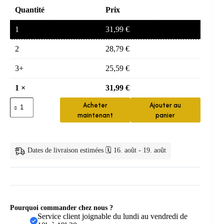
Quantité
Prix
1
31,99
€
2
28,79
€
3+
25,59
€
1
×
31,99
€
quantité
Acheter
Ajouter au
de
maintenant
panier
Pommeau
de
Douche
Haute
Dates de livraison estimées 🗓️ 16. août - 19. août
Pression
4/6
Pouces
Pourquoi commander chez nous ?
Service client joignable du lundi au vendredi de