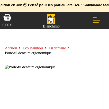
💼 Offres réservées aux professionnels 🚀 Rejoignez l’Espace Pr
🔥 Déjà adopté par les pros 👉 Passez en Espace Pro B2B 📦 Tari
48h 📦 Pensé pour les particuliers B2C • Commande facile et sécu
Passer
Panier
au
d’achat
contenu
0,00
€
Blanchimo
Accueil
Eco Bambou
Fil dentaire
Porte-fil dentaire ergonomique