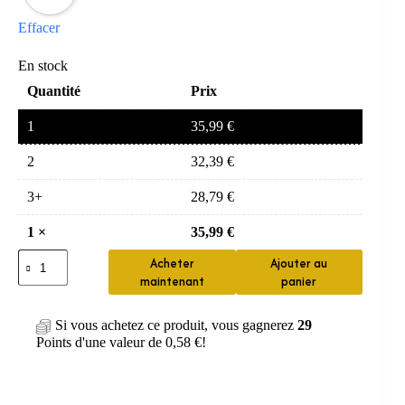
Effacer
En stock
Quantité
Prix
1
35,99
€
2
32,39
€
3+
28,79
€
1
×
35,99
€
quantité
Acheter
Ajouter au
de
maintenant
panier
Porte-
fil
dentaire
Si vous achetez ce produit, vous gagnerez
29
ergonomique
Points d'une valeur de
0,58
€
!