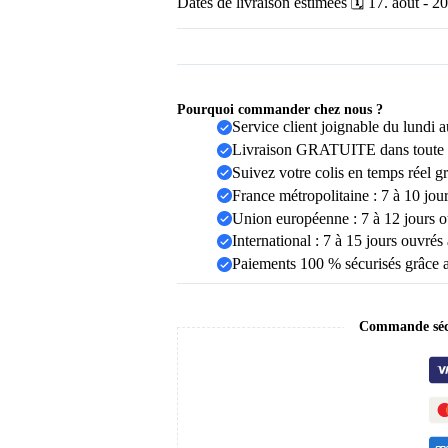
Dates de livraison estimées 🗓️ 17. août - 20
dentaire
Pourquoi commander chez nous ?
Service client joignable du lundi
Livraison GRATUITE dans toute 
Suivez votre colis en temps réel g
France métropolitaine : 7 à 10 jou
Union européenne : 7 à 12 jours o
International : 7 à 15 jours ouvrés
Paiements 100 % sécurisés grâce 
Commande sécu