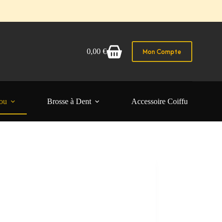
Mon Compte
0,00
€
Panier
d’achat
ou
Brosse à Dent
Accessoire Coiffure Femme