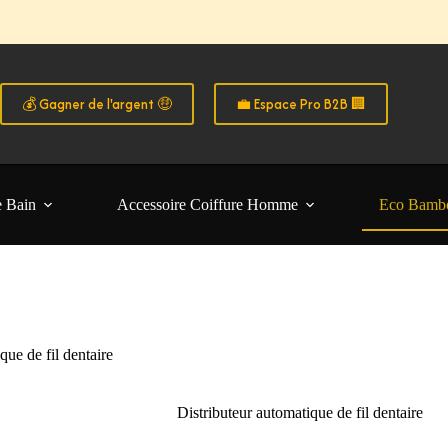
o B2B
fs pros & avantages exclusifs 👉 Créez votre compte B2B
 les particuliers B2C • Commande facile et sécurisé 🧑‍🚀
💰 Gagner de l'argent 🤑
💼 Espace Pro B2B 🏢
e Bain
Accessoire Coiffure Homme
Eco Bamb
que de fil dentaire
Distributeur automatique de fil dentaire